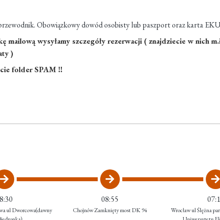
a przewodnik. Obowiązkowy dowód osobisty lub paszport oraz karta EK
kę mailową wysyłamy szczegóły rezerwacji ( znajdziecie w nich m.i
ty )
dźcie folder SPAM ‼
8:30
08:55
07:
owa ul Dworcowa(dawny
Chojnów Zamknięty most DK 94
Wrocław ul Ślężna pa
iedronka)
Uniwersytetu E