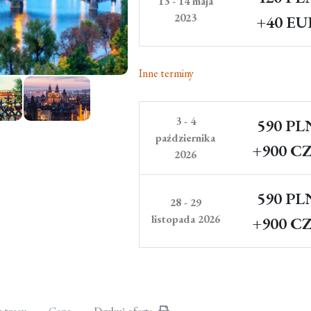
13 - 14 maja
2023
+40 EU
Inne terminy
3 - 4
590 PL
października
+900 C
2026
590 PL
28 - 29
listopada 2026
+900 C