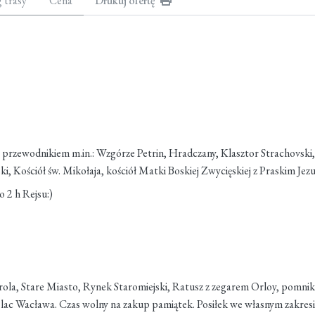
g trasy
Cena
Drukuj ofertę
z przewodnikiem m.in.: Wzgórze Petrin, Hradczany, Klasztor Strachovski
i, Kościół św. Mikołaja, kościół Matki Boskiej Zwycięskiej z Praskim J
 2 h Rejsu:)
rola, Stare Miasto, Rynek Staromiejski, Ratusz z zegarem Orloy, pomni
c Wacława. Czas wolny na zakup pamiątek. Posiłek we własnym zakresie