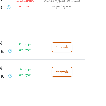
brak miejsc
Na ten wyjazd nie można
wolnych
się już zapisać
R
N
31 miejsc
Sprawdź
wolnych
ZK
N
14 miejsc
Sprawdź
wolnych
ZK