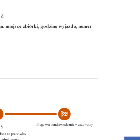
UZ
n. miejsce zbiórki, godzinę wyjazdu, numer
Praga weekend zwiedzanie + czas wolny
15
rking na przeciwko
konimicznego