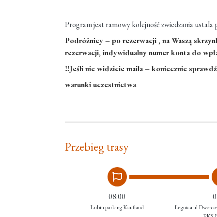
Program jest ramowy kolejność zwiedzania ustal
Podróżnicy – po rezerwacji , na Waszą skrzyn
rezerwacji, indywidualny numer konta do wpła
‼Jeśli nie widzicie maila – koniecznie spraw
warunki uczestnictwa
Przebieg trasy
08:00
0
Lubin parking Kaufland
Legnica ul Dworc
PKS B