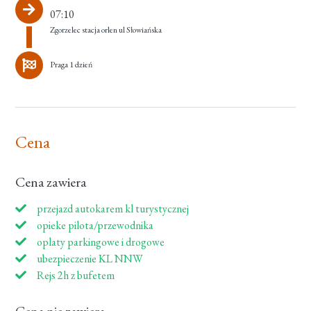
07:10
Zgorzelec stacja orlen ul Słowiańska
Praga 1 dzień
Cena
Cena zawiera
przejazd autokarem kl turystycznej
opieke pilota/przewodnika
oplaty parkingowe i drogowe
ubezpieczenie KL NNW
Rejs 2h z bufetem