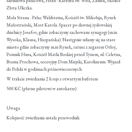
zabudowa pałacowa, Hrad - Katedra św. Wita, Zamek, okolice
Złota Uliczka.
Mała Strana - Pałac Waldsteina, Kościół św. Mikołaja, Rynek
Małostrański, Most Karola. Spacer po dawnej żydowskiej
dzielnicy Josefov, gdzie zobaczymy zachowane synagogi (m.in.
Wysoka, Klausa, Hiszpańska). Następnie udamy się na stare
miasto gdzie zobaczymy m.in Rynek, ratusz z zegarem Orloy,
Pomnik Husa, Kościół Matki Boskiej przed Tynem, ul. Celetna,
Brama Prochowa, secesyjny Dom Miejski, Karolineum. Wyjazd
do Polski w godzinach późnowieczornych.
W trakcie zwiedzania 2 h rejs z otwartym bufetem
500 KĆ (płatne pilotowi w autokarze)
Uwaga
Kolejność zwiedzania ustala przewodnik