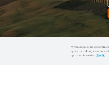
Wyrażam zgodę na przetwarzanie
zgody na wykorzystywanie cooki
opuszczenie serwisu.
Więcej