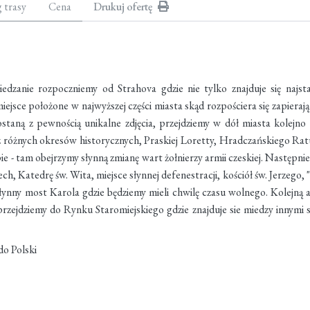
g trasy
Cena
Drukuj ofertę
edzanie rozpoczniemy od Strahova gdzie nie tylko znajduje się najst
miejsce położone w najwyższej części miasta skąd rozpościera się zapier
ostaną z pewnością unikalne zdjęcia, przejdziemy w dół miasta kolejn
óżnych okresów historycznych, Praskiej Loretty, Hradczańskiego Ratu
- tam obejrzymy słynną zmianę wart żołnierzy armii czeskiej. Następnie
, Katedrę św. Wita, miejsce słynnej defenestracji, kościół św. Jerzego, 
słynny most Karola gdzie będziemy mieli chwilę czasu wolnego. Kolejną 
 przejdziemy do Rynku Staromiejskiego gdzie znajduje sie miedzy innymi 
do Polski