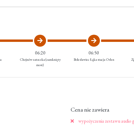
06:20
06:50
a
Chojnów zatoczka (zamknięty
Bolesławiec Łąka stacja Orlen
Zg
most)
Cena nie zawiera
wypożyczenia zestawu audio g