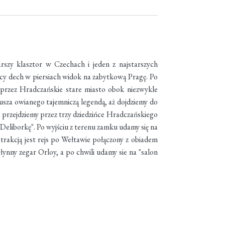
arszy klasztor w Czechach i jeden z najstarszych
ający dech w piersiach widok na zabytkową Pragę. Po
o przez Hradczańskie stare miasto obok niezwykle
sza owianego tajemniczą legendą, aż dojdziemy do
 przejdziemy przez trzy dziedzińce Hradczańskiego
"Deliborkę". Po wyjściu z terenu zamku udamy się na
atrakcją jest rejs po Wełtawie połączony z obiadem
słynny zegar Orloy, a po chwili udamy sie na "salon