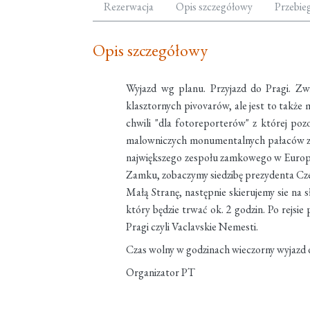
Rezerwacja
Opis szczegółowy
Przebie
Opis szczegółowy
Wyjazd wg planu. Przyjazd do Pragi. Zwi
klasztornych pivovarów, ale jest to także 
chwili "dla fotoreporterów" z której poz
malowniczych monumentalnych pałaców z r
największego zespołu zamkowego w Europie 
Zamku, zobaczymy siedzibę prezydenta Czech
Małą Stranę, następnie skierujemy sie na 
który będzie trwać ok. 2 godzin. Po rejsie
Pragi czyli Vaclavskie Nemesti.
Czas wolny w godzinach wieczorny wyjazd 
Organizator PT