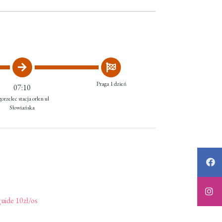
Praga 1 dzień
07:10
orzelec stacja orlen ul
Słowiańska
uide 10zł/os