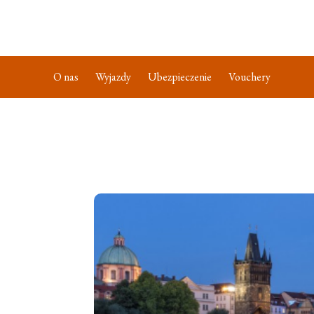
O nas
Wyjazdy
Ubezpieczenie
Vouchery