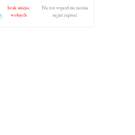
brak miejsc
Na ten wyjazd nie można
wolnych
się już zapisać