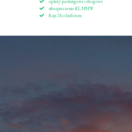
oplaty parkingowe i drogowe
ubezpieczenie KL NNW
Rejs 2h z bufetem