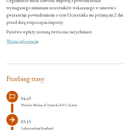
Organizator może odwołać imprezę z powodu braku
wymaganego minimum uczestników wskazanego w umowie i
gwarantuje powiadomienie o tym Uczestnika nie później niż 2 dni
przed datą rozpoczęcia imprezy.
Państwa wpłaty zostaną zwrócone natychmiast.
Ważne informacj
a
Przebieg trasy
04:45
Wrocław Bielany ul Tyniecka KFC/Action
05:15
Lubin parking Kaufland