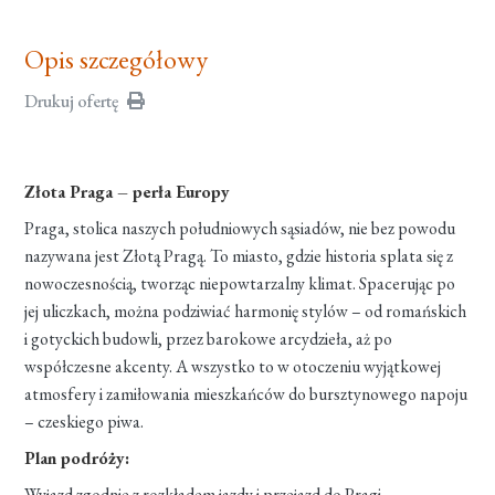
Opis szczegółowy
Drukuj ofertę
Złota Praga – perła Europy
Praga, stolica naszych południowych sąsiadów, nie bez powodu
nazywana jest Złotą Pragą. To miasto, gdzie historia splata się z
nowoczesnością, tworząc niepowtarzalny klimat. Spacerując po
jej uliczkach, można podziwiać harmonię stylów – od romańskich
i gotyckich budowli, przez barokowe arcydzieła, aż po
współczesne akcenty. A wszystko to w otoczeniu wyjątkowej
atmosfery i zamiłowania mieszkańców do bursztynowego napoju
– czeskiego piwa.
Plan podróży:
Wyjazd zgodnie z rozkładem jazdy i przejazd do Pragi.