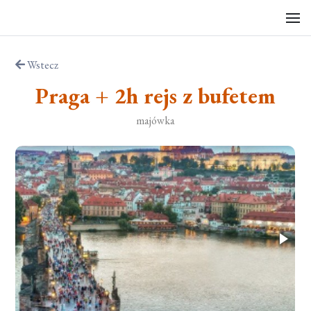
Wstecz
Praga + 2h rejs z bufetem
majówka