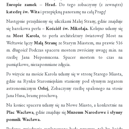
Europie zamek – Hrad.
Do tego zobaczymy (z zewnątrz)
katedrę św. Wita
i przepiękną panoramę na całą Pragę!
Następnie przejdziemy się uliczkami
Malej Strany,
gdzie znajduje
się barokowa perła –
Kościół św. Mikołaja.
Kolejno udamy się
na
Most Karola
,
to perła architektury światowej! Most na
Wełtawie łączy
Malą Stranę
ze Starym Miastem, ma prawie 516
m. długości! Podczas spaceru mostem zwrócimy uwagę m.in. na
rzeźbę Jana Nepomucena. Spacer mostem to czas na
pamiątkowe, niezapomniane zdjęcia.
Po wizycie na moście Karola udamy się w stronę Starego Miasta,
gdzie na Rynku Staromiejskim staniemy pod słynnym
zegarem
astronomicznym
Orloj,
Zobaczymy rzeźbę spalonego na stosie
Jana Husa, bramę prochową.
Na koniec spaceru udamy się na Nowe Miasto, a konkretnie na
Plac Wacława
, gdzie znajduje się
Muzeum Narodowe i słynny
pomnik Wacława.
Podczas zwiedzania zaplanowane będą przerwy, tak by każdy