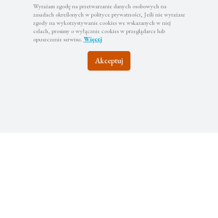
kontakcie
Wyrażam zgodę na przetwarzanie danych osobowych na
zasadach określonych w polityce prywatności, Jeśli nie wyrażasz
zgody na wykorzystywanie cookies we wskazanych w niej
celach, prosimy o wyłącznie cookies w przeglądarce lub
Zapisz się do newslettera, aby być na bieżąco z
opuszczenie serwisu.
Więcej
najciekawszymi wyjazdami i atrakcyjnymi promocjami
Akceptuj
Subskrybuj
Twoje dane będą wykorzystywane zgodnie z naszą polityką
prywatności