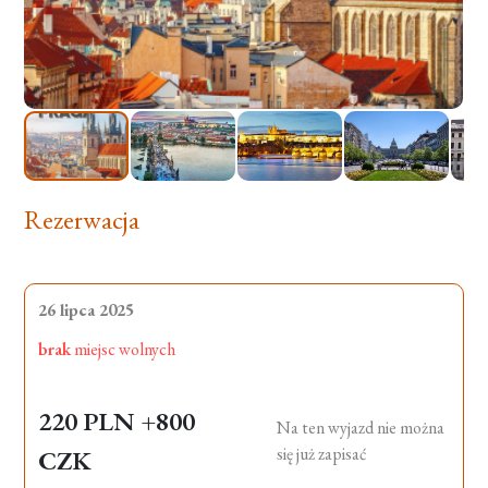
Rezerwacja
26 lipca 2025
brak
miejsc wolnych
220 PLN
+800
Na ten wyjazd nie można
się już zapisać
CZK