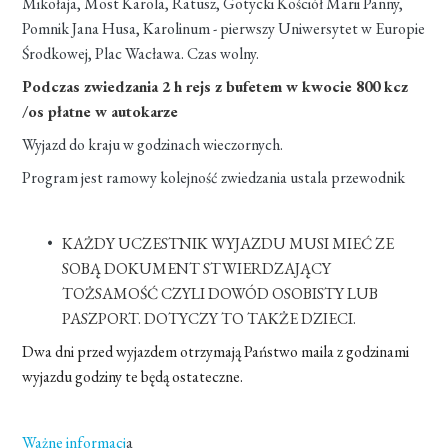
Mikołaja, Most Karola, Ratusz, Gotycki Kościół Marii Panny,
Pomnik Jana Husa, Karolinum - pierwszy Uniwersytet w Europie
Środkowej, Plac Wacława. Czas wolny.
Podczas zwiedzania 2 h rejs z bufetem w kwocie 800 kcz
/os płatne w autokarze
Wyjazd do kraju w godzinach wieczornych.
Program jest ramowy kolejność zwiedzania ustala przewodnik
KAŻDY UCZESTNIK WYJAZDU MUSI MIEĆ ZE
SOBĄ DOKUMENT STWIERDZAJĄCY
TOŻSAMOŚĆ CZYLI DOWÓD OSOBISTY LUB
PASZPORT. DOTYCZY TO TAKŻE DZIECI.
Dwa dni przed wyjazdem otrzymają Państwo maila z godzinami
wyjazdu godziny te będą ostateczne.
Ważne informacj
a