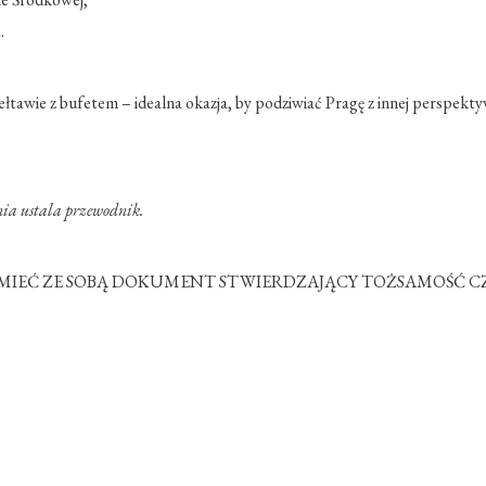
.
ełtawie z bufetem – idealna okazja, by podziwiać Pragę z innej perspekt
ia ustala przewodnik.
MIEĆ ZE SOBĄ DOKUMENT STWIERDZAJĄCY TOŻSAMOŚĆ CZY