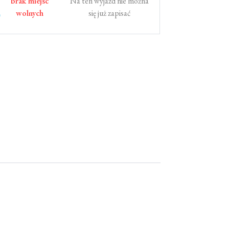
brak miejsc
Na ten wyjazd nie można
wolnych
się już zapisać