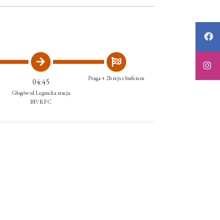
Praga + 2h rejs z bufetem
04:45
Głogów ul Legnicka stacja
BP/KFC