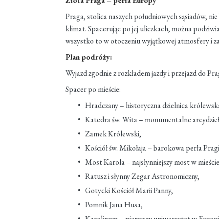
Złota Praga – perła Europy
Praga, stolica naszych południowych sąsiadów, nie
klimat. Spacerując po jej uliczkach, można podziw
wszystko to w otoczeniu wyjątkowej atmosfery i 
Plan podróży:
Wyjazd zgodnie z rozkładem jazdy i przejazd do Pra
Spacer po mieście:
Hradczany – historyczna dzielnica królewsk
Katedra św. Wita – monumentalne arcydzie
Zamek Królewski,
Kościół św. Mikołaja – barokowa perła Pragi
Most Karola – najsłynniejszy most w mieście
Ratusz i słynny Zegar Astronomiczny,
Gotycki Kościół Marii Panny,
Pomnik Jana Husa,
Karolinum – pierwszy uniwersytet w Europ