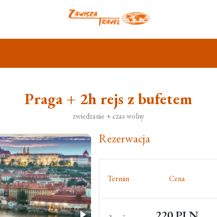
Praga + 2h rejs z bufetem
zwiedzanie + czas wolny
Rezerwacja
Termin
Cena
220 PLN