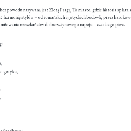
 bez powodu nazywana jest Złotą Pragą. To miasto, gdzie historia splata 
iać harmonię stylów – od romańskich i gotyckich budowli, przez barokow
zamiłowania mieszkańców do bursztynowego napoju – czeskiego piwa.
gi.
a,
ło gotyku,
,
,
ie Środkowej,