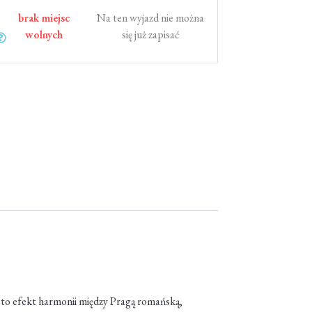
brak miejsc
Na ten wyjazd nie można
wolnych
się już zapisać
a to efekt harmonii między Pragą romańską,