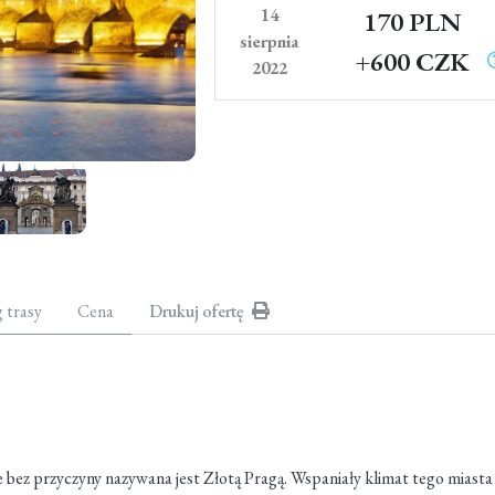
14
170 PLN
sierpnia
+600 CZK
2022
g trasy
Cena
Drukuj ofertę
e bez przyczyny nazywana jest Złotą Pragą. Wspaniały klimat tego miast