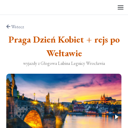
Wstecz
Praga Dzień Kobiet + rejs po
Wełtawie
wyjazdy z Głogowa Lubina Legnicy Wrocławia