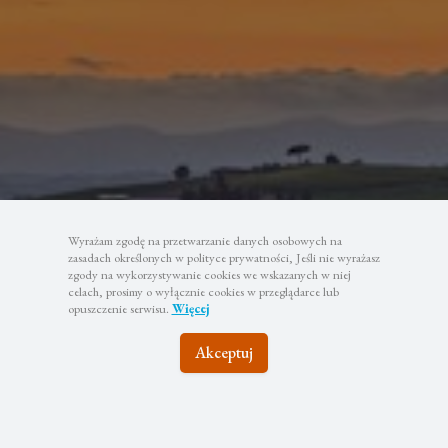
Wyrażam zgodę na przetwarzanie danych osobowych na
Pozostańmy w
zasadach określonych w polityce prywatności, Jeśli nie wyrażasz
zgody na wykorzystywanie cookies we wskazanych w niej
celach, prosimy o wyłącznie cookies w przeglądarce lub
kontakcie
opuszczenie serwisu.
Więcej
Akceptuj
Zapisz się do newslettera, aby być na bieżąco z
najciekawszymi wyjazdami i atrakcyjnymi promocjami