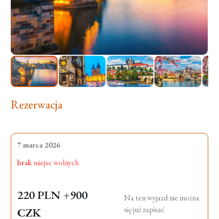
Rezerwacja
7 marca 2026
brak
miejsc wolnych
220 PLN
+900
Na ten wyjazd nie można
się już zapisać
CZK