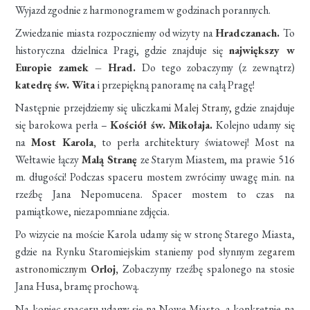
Wyjazd zgodnie z harmonogramem w godzinach porannych.
Zwiedzanie miasta rozpoczniemy od wizyty na
Hradczanach.
To
historyczna dzielnica Pragi, gdzie znajduje się
największy w
Europie zamek – Hrad.
Do tego zobaczymy (z zewnątrz)
katedrę św. Wita
i przepiękną panoramę na całą Pragę!
Następnie przejdziemy się uliczkami
Malej Strany,
gdzie znajduje
się barokowa perła –
Kościół św. Mikołaja.
Kolejno udamy się
na
Most Karola
,
to perła architektury światowej! Most na
Wełtawie łączy
Malą Stranę
ze Starym Miastem, ma prawie 516
m. długości! Podczas spaceru mostem zwrócimy uwagę m.in. na
rzeźbę Jana Nepomucena. Spacer mostem to czas na
pamiątkowe, niezapomniane zdjęcia.
Po wizycie na moście Karola udamy się w stronę Starego Miasta,
gdzie na Rynku Staromiejskim staniemy pod słynnym
zegarem
astronomicznym
Orloj,
Zobaczymy rzeźbę spalonego na stosie
Jana Husa, bramę prochową.
Na koniec spaceru udamy się na Nowe Miasto, a konkretnie na