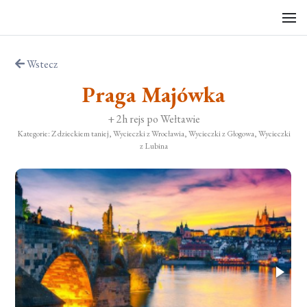
Wstecz
Praga Majówka
+ 2h rejs po Wełtawie
Kategorie: Z dzieckiem taniej, Wycieczki z Wrocławia, Wycieczki z Głogowa, Wycieczki
z Lubina