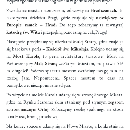
Wyjazd zgodnie z harmonogramem w godzinach porannych.
Zwiedzanie miasta rozpoczniemy od wizyty na
Hradczanach.
To
historyczna dzielnica Pragi, gdzie znajduje się
największy w
Europie zamek – Hrad.
Do tego zobaczymy (z zewnątrz)
katedrę św. Wita
i przepiękną panoramę na całą Pragę!
Następnie przejdziemy się uliczkami
Malej Strany,
gdzie znajduje
się barokowa perła –
Kościół św. Mikołaja.
Kolejno udamy się
na
Most Karola
,
to perła architektury światowej! Most na
Wełtawie łączy
Malą Stranę
ze Starym Miastem, ma prawie 516
m. długości! Podczas spaceru mostem zwrócimy uwagę m.in. na
rzeźbę Jana Nepomucena. Spacer mostem to czas na
pamiątkowe, niezapomniane zdjęcia.
Po wizycie na moście Karola udamy się w stronę Starego Miasta,
gdzie na Rynku Staromiejskim staniemy pod słynnym
zegarem
astronomicznym
Orloj,
Zobaczymy rzeźbę spalonego na stosie
Jana Husa, bramę prochową.
Na koniec spaceru udamy się na Nowe Miasto, a konkretnie na