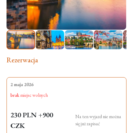
Rezerwacja
2 maja 2026
brak
miejsc wolnych
230 PLN
+900
Na ten wyjazd nie można
się już zapisać
CZK