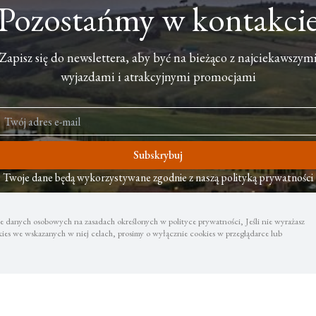
Pozostańmy w kontakci
Zapisz się do newslettera, aby być na bieżąco z najciekawszym
wyjazdami i atrakcyjnymi promocjami
Subskrybuj
Twoje dane będą wykorzystywane zgodnie z naszą polityką prywatności
 danych osobowych na zasadach określonych w polityce prywatności, Jeśli nie wyrażasz
es we wskazanych w niej celach, prosimy o wyłącznie cookies w przeglądarce lub