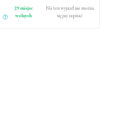
29 miejsc
Na ten wyjazd nie można
wolnych
się już zapisać