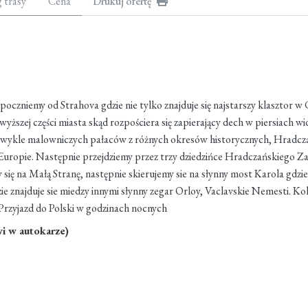
g trasy
Cena
Drukuj ofertę
oczniemy od Strahova gdzie nie tylko znajduje się najstarszy klasztor w 
jwyższej części miasta skąd rozpościera się zapierający dech w piersiach 
ezwykle malowniczych pałaców z różnych okresów historycznych, Hradcza
uropie. Następnie przejdziemy przez trzy dziedzińce Hradczańskiego Z
się na Małą Stranę, następnie skierujemy sie na słynny most Karola gdzie
znajduje sie miedzy innymi słynny zegar Orloy, Vaclavskie Nemesti. Kole
. Przyjazd do Polski w godzinach nocnych
wi w autokarze)