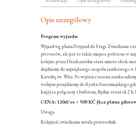
Rezerwacja
Opis szczegółowy
Przebie
Opis szczegółowy
Program wyjazdu:
Wyjazd wg planu.Przyjazd do Pragi. Zwiedzanie rozp
pivovarów, ale jest to także miejsce położone w na
kolejno przez Hradczańskie stare miasto obok ni
dojdziemy do największego zespołu zamkowego w E
Katedrę św. Wita. Po wyjściu z terenu zamku udamy 
wolnym przejdziemy do Rynku Staromiejskiego gdzie 
księżyca połączony z bufetem, Będzie trwał ok 2 h
CENA: 120zł/os + 500 KĆ (kcz płatne piloto
Uwaga
Kolejność zwiedzania ustala przewodnik