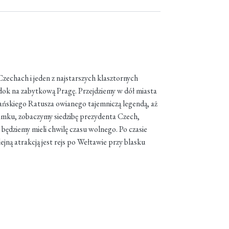
Czechach i jeden z najstarszych klasztornych
widok na zabytkową Pragę. Przejdziemy w dół miasta
ńskiego Ratusza owianego tajemniczą legendą, aż
amku, zobaczymy siedzibę prezydenta Czech,
 będziemy mieli chwilę czasu wolnego. Po czasie
jną atrakcją jest rejs po Wełtawie przy blasku