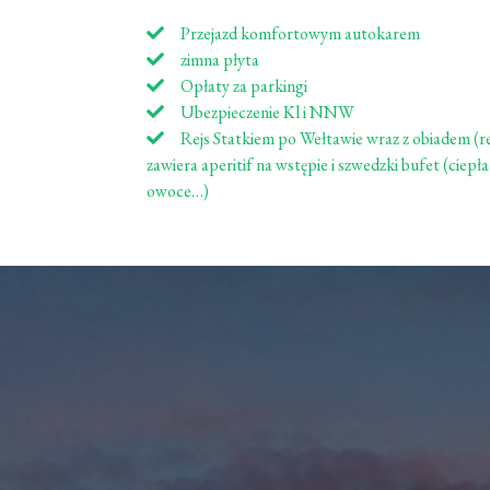
Przejazd komfortowym autokarem
zimna płyta
Opłaty za parkingi
Ubezpieczenie Kl i NNW
Rejs Statkiem po Wełtawie wraz z obiadem (rej
zawiera aperitif na wstępie i szwedzki bufet (ciepła
owoce…)