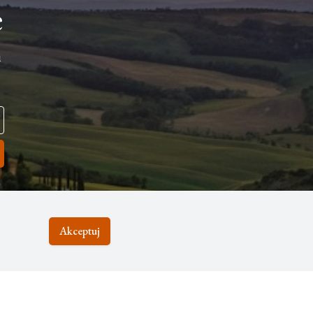
e
i
Akceptuj