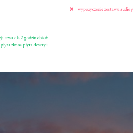
wypożyczenie zestawu audio gu
s trwa ok. 2 godzin obiad:
 płyta zimna płyta desery i