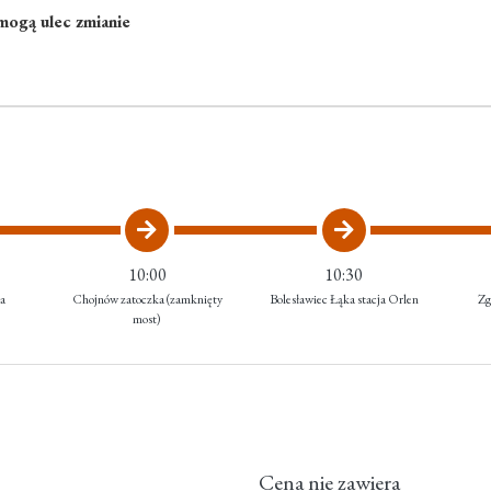
 mogą ulec zmianie
10:00
10:30
a
Chojnów zatoczka (zamknięty
Bolesławiec Łąka stacja Orlen
Zg
most)
Cena nie zawiera