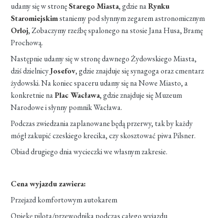
udamy się w stronę
Starego Miasta
, gdzie na
Rynku
Staromiejskim
staniemy pod słynnym zegarem astronomicznym
Orloj
, Zobaczymy rzeźbę spalonego na stosie Jana Husa, Bramę
Prochową.
Następnie udamy się w stronę dawnego Żydowskiego Miasta,
dziś dzielnicy
Josefov
, gdzie znajduje się synagoga oraz cmentarz
żydowski. Na koniec spaceru udamy się na Nowe Miasto, a
konkretnie na
Plac Wacława
, gdzie znajduje się Muzeum
Narodowe i słynny pomnik Wacława.
Podczas zwiedzania zaplanowane będą przerwy, tak by każdy
mógł zakupić czeskiego krecika, czy skosztować piwa Pilsner.
Obiad drugiego dnia wycieczki we własnym zakresie.
Cena wyjazdu zawiera:
Przejazd komfortowym autokarem
Opiekę pilota/przewodnika podczas całego wyjazdu