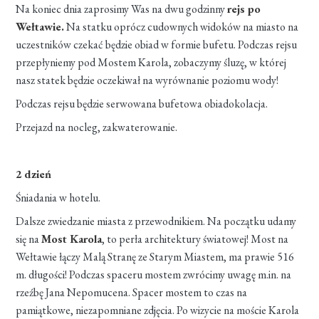
Na koniec dnia zaprosimy Was na dwu godzinny
rejs po
Wełtawie.
Na statku oprócz cudownych widoków na miasto na
uczestników czekać będzie obiad w formie bufetu. Podczas rejsu
przepłyniemy pod Mostem Karola, zobaczymy śluzę, w której
nasz statek będzie oczekiwał na wyrównanie poziomu wody!
Podczas rejsu będzie serwowana bufetowa obiadokolacja.
Przejazd na nocleg, zakwaterowanie.
2 dzień
Śniadania w hotelu.
Dalsze zwiedzanie miasta z przewodnikiem. Na początku udamy
się na
Most Karola
, to perła architektury światowej! Most na
Wełtawie łączy Malą Stranę ze Starym Miastem, ma prawie 516
m. długości! Podczas spaceru mostem zwrócimy uwagę m.in. na
rzeźbę Jana Nepomucena. Spacer mostem to czas na
pamiątkowe, niezapomniane zdjęcia. Po wizycie na moście Karola