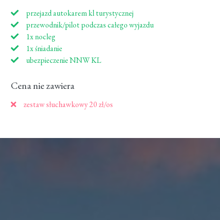
przejazd autokarem kl turystycznej
przewodnik/pilot podczas całego wyjazdu
1x nocleg
1x śniadanie
ubezpieczenie NNW KL
Cena nie zawiera
zestaw słuchawkowy 20 zł/os