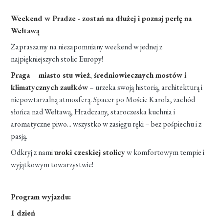
Weekend w Pradze - zostań na dłużej i poznaj perłę na
Wełtawą
Zapraszamy na niezapomniany weekend w jednej z
najpiękniejszych stolic Europy!
Praga – miasto stu wież, średniowiecznych mostów i
klimatycznych zaułków
– urzeka swoją historią, architekturą i
niepowtarzalną atmosferą. Spacer po Moście Karola, zachód
słońca nad Wełtawą, Hradczany, staroczeska kuchnia i
aromatyczne piwo... wszystko w zasięgu ręki – bez pośpiechu i z
pasją.
Odkryj z nami
uroki czeskiej stolicy
w komfortowym tempie i
wyjątkowym towarzystwie!
Program wyjazdu:
1 dzień