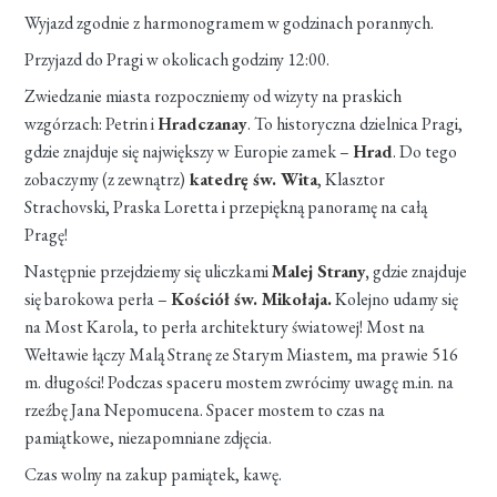
Wyjazd zgodnie z harmonogramem w godzinach porannych.
Przyjazd do Pragi w okolicach godziny 12:00.
Zwiedzanie miasta rozpoczniemy od wizyty na praskich
wzgórzach: Petrin i
Hradczanay
. To historyczna dzielnica Pragi,
gdzie znajduje się największy w Europie zamek –
Hrad
. Do tego
zobaczymy (z zewnątrz)
katedrę św. Wita
, Klasztor
Strachovski, Praska Loretta i przepiękną panoramę na całą
Pragę!
Następnie przejdziemy się uliczkami
Malej Strany,
gdzie znajduje
się barokowa perła –
Kościół św. Mikołaja.
Kolejno udamy się
na Most Karola, to perła architektury światowej! Most na
Wełtawie łączy Malą Stranę ze Starym Miastem, ma prawie 516
m. długości! Podczas spaceru mostem zwrócimy uwagę m.in. na
rzeźbę Jana Nepomucena. Spacer mostem to czas na
pamiątkowe, niezapomniane zdjęcia.
Czas wolny na zakup pamiątek, kawę.