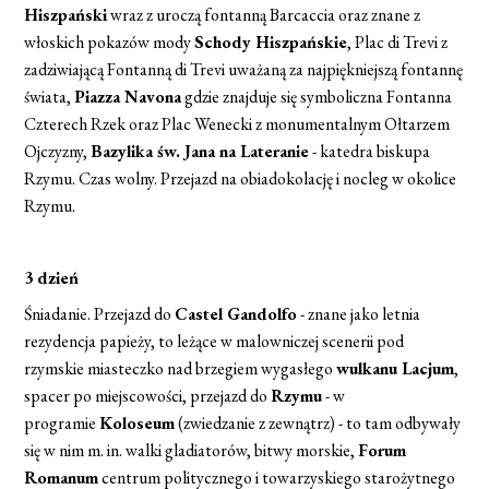
Hiszpański
wraz z uroczą fontanną Barcaccia oraz znane z
włoskich pokazów mody
Schody Hiszpańskie
, Plac di Trevi z
zadziwiającą Fontanną di Trevi uważaną za najpiękniejszą fontannę
świata,
Piazza Navona
gdzie znajduje się symboliczna Fontanna
Czterech Rzek oraz Plac Wenecki z monumentalnym Ołtarzem
Ojczyzny,
Bazylika św. Jana na Lateranie
- katedra biskupa
Rzymu. Czas wolny. Przejazd na obiadokolację i nocleg w okolice
Rzymu.
3 dzień
Śniadanie. Przejazd do
Castel Gandolfo
- znane jako letnia
rezydencja papieży, to leżące w malowniczej scenerii pod
rzymskie miasteczko nad brzegiem wygasłego
wulkanu Lacjum
,
spacer po miejscowości, przejazd do
Rzymu
- w
programie
Koloseum
(zwiedzanie z zewnątrz) - to tam odbywały
się w nim m. in. walki gladiatorów, bitwy morskie,
Forum
Romanum
centrum politycznego i towarzyskiego starożytnego