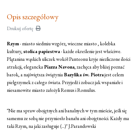
Opis szczegółowy
Drukuj ofertę
Rzym
- miasto siedmiu wzgórz, wieczne miasto , kolebka
kultury,
stolica papiestwa
- każde określenie jest właściwe.
Plątanina wąskich uliczek wokół Panteonu kryje niezliczone ilości
atrakcji, elegancka
Piazza Navona
, zachęca aby bliżej poznać
barok, a najświętsza świątynia
Bazylika św. Piotra
jest celem
pielgrzymek z całego świata. Przyjedź i zobacz jak wspaniałe i
niesamowite miasto założyli Remus i Romulus.
"Nie ma spraw obojętnych ani banalnych w tym mieście, jeśli się
samemu ze sobą nie przyniosło banału ani obojętności. Każdy ma
taki Rzym, na jaki zasługuje (...)" J.Parandowski