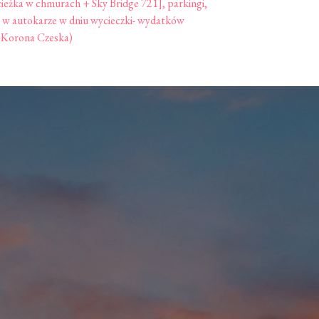
Ścieżka w chmurach + Sky Bridge 721], parkingi,
e w autokarze w dniu wycieczki- wydatków
t Korona Czeska)