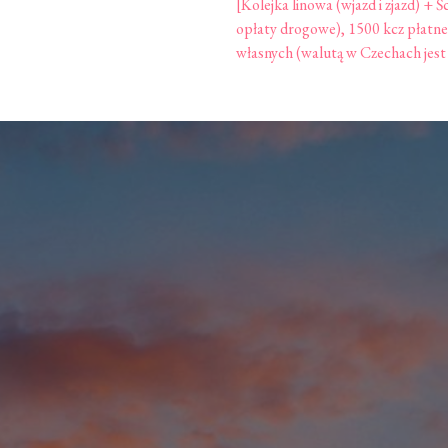
[Kolejka linowa (wjazd i zjazd) + 
opłaty drogowe), 1500 kcz płatn
własnych (walutą w Czechach jes