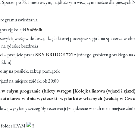
. Spacer po 721-metrowym, najdłuższym wiszącym moście dla pieszyc
 programu zwiedzania:
stację kolejki
Sněžník
ezwykłą wieżę widokową, dzięki której poczujesz się jak na spacerze w ch
na górskie bezdroża
k
i – przejście przez
SKY BRIDGE 721
z jednego grzbietu górskiego na 
. 2km)
wolny na posiłek, zakup pamiątek
azd na miejsce zbiórki ok 20:00
 całym programie (bilety wstępu [Kolejka linowa (wjazd i zjazd
w autokarze w dniu wycieczki- wydatków własnych (walutą w Cze
ową wysyłamy szczegóły rezerwacji (znajdziecie w nich m.in. miejsce zbió
cie folder SPAM