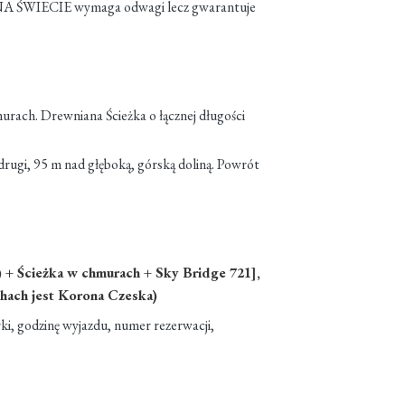
h NA ŚWIECIE wymaga odwagi lecz gwarantuje
murach. Drewniana Ścieżka o łącznej długości
drugi, 95 m nad głęboką, górską doliną. Powrót
) + Ścieżka w chmurach + Sky Bridge 721],
chach jest Korona Czeska)
rki, godzinę wyjazdu, numer rezerwacji,