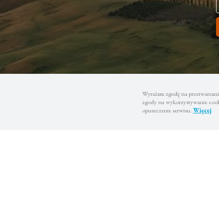
Wyrażam zgodę na przetwarzanie
zgody na wykorzystywanie cooki
opuszczenie serwisu.
Więcej