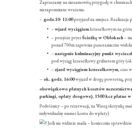
Zapraszamy na niesamowitą przygodę w chmurach
niezapomniane wrażenia.
– godz.10- 11:00
przyjazd na miejsce. Realizacja
–
wjazd wyciągiem
krzesełkowym na górną 
– przejście przez
Ścieżkę w Obłokach
– ni
ponad 700m zapewnia panoramiczne widoki 
–
następnie kulminacyjny punkt wyciecz
pod wyciąg krzesełkowy grzbietem góry (ok
–
zjazd wyciągiem krzesełkowym
, czas 
– ok. godz. 16:00
wyjazd w drogę powrotną, przyj
obowiązkowo płatnych kosztów uczestnictwa w
parkingi, opłaty drogowe), 1500 kcz płatne 
Podróżnicy – po rezerwacji, na Waszą skrzynkę mail
indywidualny numer konta do wpłaty).
Jeśli nie widzicie maila – koniecznie sprawdź