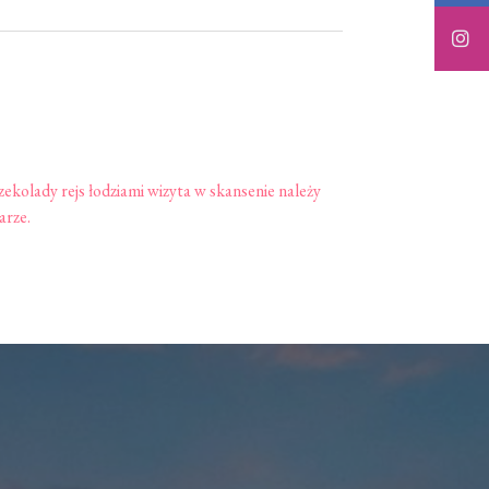
ekolady rejs łodziami wizyta w skansenie należy
arze.