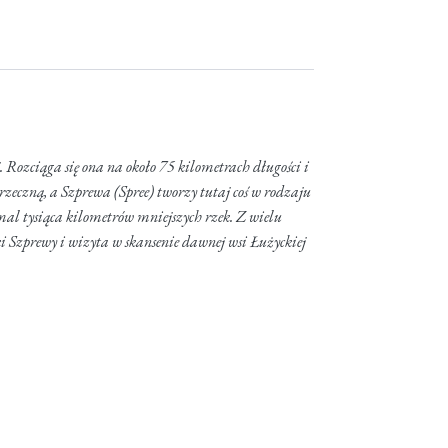
 Rozciąga się ona na około 75 kilometrach długości i
rzeczną, a Szprewa (Spree) tworzy tutaj coś w rodzaju
al tysiąca kilometrów mniejszych rzek. Z wielu
ki Szprewy i wizyta w skansenie dawnej wsi Łużyckiej