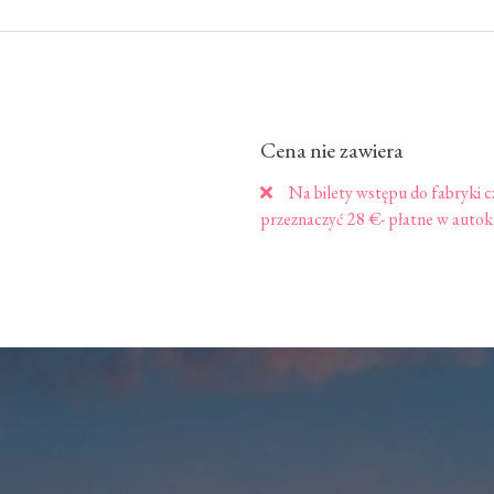
Cena nie zawiera
Na bilety wstępu do fabryki cz
przeznaczyć 28 €- płatne w autok