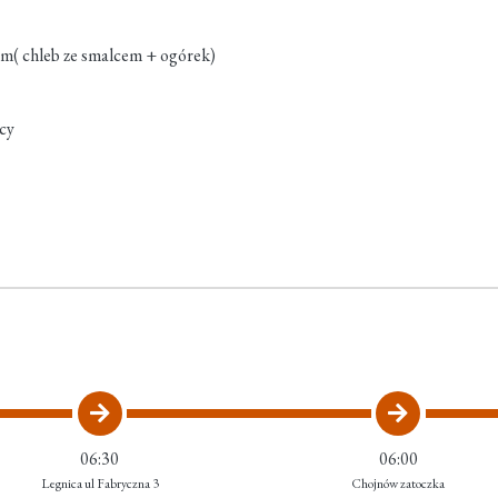
iem( chleb ze smalcem + ogórek)
icy
06:30
06:00
Legnica ul Fabryczna 3
Chojnów zatoczka