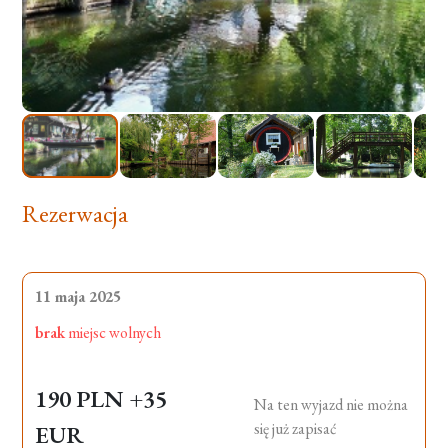
Rezerwacja
11 maja 2025
brak
miejsc wolnych
190 PLN
+35
Na ten wyjazd nie można
się już zapisać
EUR