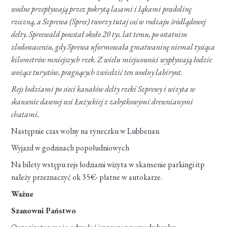
wodne przepływają przez pokrytą lasami i łąkami pradolinę
rzeczną, a Szprewa (Spree) tworzy tutaj coś w rodzaju śródlądowej
delty. Spreewald powstał około 20 tys. lat temu, po ostatnim
zlodowaceniu, gdy Sprewa uformowała gmatwaninę niemal tysiąca
kilometrów mniejszych rzek. Z wielu miejscowości wypływają łodzie
wożące turystów, pragnących zwiedzić ten wodny labirynt.
Rejs łodziami po sieci kanałów delty rzeki Szprewy i wizyta w
skansenie dawnej wsi Łużyckiej z zabytkowymi drewnianymi
chatami.
Następnie czas wolny na ryneczku w Lubbenau.
Wyjazd w godzinach popołudniowych
Na bilety wstępu rejs łodziami wizyta w skansenie parkingi itp
należy przeznaczyć ok 35€- płatne w autokarze.
Ważne
Szanowni Państwo