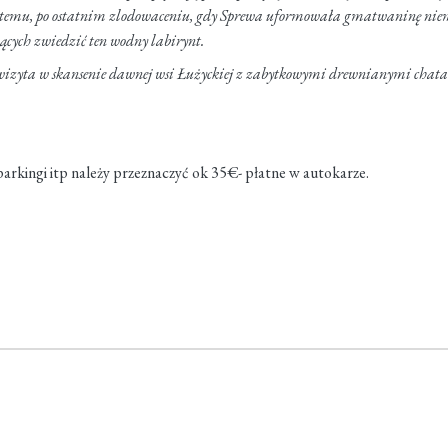
lat temu, po ostatnim zlodowaceniu, gdy Sprewa uformowała gmatwaninę niem
ących zwiedzić ten wodny labirynt.
 i wizyta w skansenie dawnej wsi Łużyckiej z zabytkowymi drewnianymi chat
parkingi itp należy przeznaczyć ok 35€- płatne w autokarze.