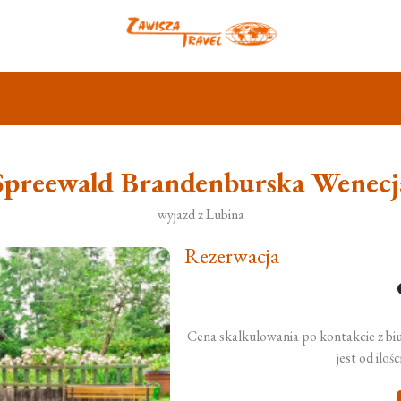
Spreewald Brandenburska Wenecj
wyjazd z Lubina
Rezerwacja
Cena skalkulowania po kontakcie z bi
jest od iloś