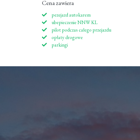
Cena zawiera
pezejazd autokarem
ubepieczenie NNW KL
pilot podczas całego przejazdu
opłaty drogowe
parkingi