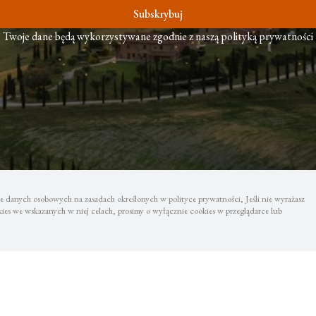
Subskrybuj
Twoje dane będą wykorzystywane zgodnie z naszą polityką prywatności
 danych osobowych na zasadach określonych w polityce prywatności, Jeśli nie wyrażasz
es we wskazanych w niej celach, prosimy o wyłącznie cookies w przeglądarce lub