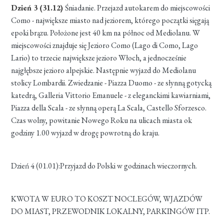
Dzień 3 (31.12)
Śniadanie. Przejazd autokarem do miejscowości
Como - największe miasto nad jeziorem, którego początki sięgają
epoki brązu. Położone jest 40 km na północ od Mediolanu. W
miejscowości znajduje się Jezioro Como (Lago di Como, Lago
Lario) to trzecie największe jezioro Włoch, a jednocześnie
najgłębsze jezioro alpejskie. Następnie wyjazd do Mediolanu
stolicy Lombardii. Zwiedzanie - Piazza Duomo - ze słynną gotycką
katedrą, Galleria Vittorio Emanuele - z eleganckimi kawiarniami,
Piazza della Scala - ze słynną operą La Scala, Castello Sforzesco.
Czas wolny, powitanie Nowego Roku na ulicach miasta ok
godziny 1.00 wyjazd w drogę powrotną do kraju.
Dzień 4 (01.01):Przyjazd do Polski w godzinach wieczornych.
KWOTA W EURO TO KOSZT NOCLEGÓW, WJAZDÓW
DO MIAST, PRZEWODNIK LOKALNY, PARKINGÓW ITP.