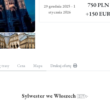
750 PLN
29 grudnia 2025 - 1
stycznia 2026
+150 EU
g trasy
Cena
Mapa
Drukuj ofertę
Sylwester we Włoszech
🇮🇹✨