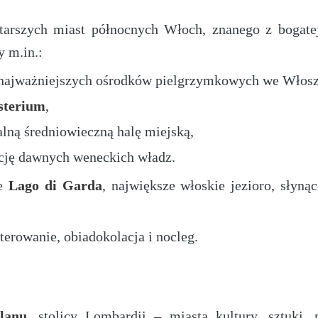
tarszych miast północnych Włoch, znanego z bogatej
y m.in.:
z najważniejszych ośrodków pielgrzymkowych we Włosz
sterium
,
lną średniowieczną halę miejską,
cję dawnych weneckich władz.
ze
Lago di Garda
, największe włoskie jezioro, słyną
terowanie, obiadokolacja i nocleg.
lanu
, stolicy Lombardii – miasta kultury, sztuki,