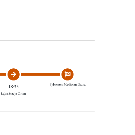
Sylwester Mediolan Padva
18:35
Łąka Stacja Orlen