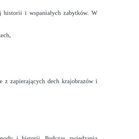
 historii i wspaniałych zabytków. W
ech,
ce z zapierających dech krajobrazów i
 mody i historii. Podczas zwiedzania