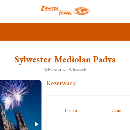
Sylwester Mediolan Padva
Sylwester we Włoszech
Rezerwacja
Termin
Cena