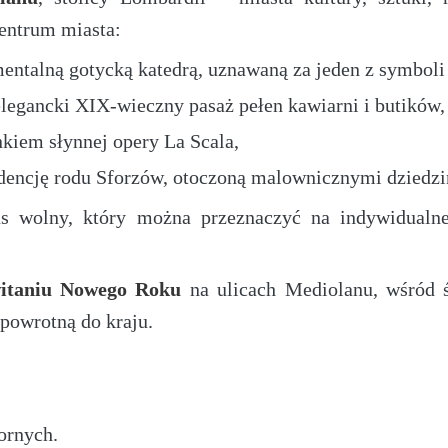
entrum miasta:
ntalną gotycką katedrą, uznawaną za jeden z symboli
elegancki XIX-wieczny pasaż pełen kawiarni i butików,
nkiem słynnej opery La Scala,
ydencję rodu Sforzów, otoczoną malownicznymi dziedzi
as wolny, który można przeznaczyć na indywidualn
itaniu Nowego Roku
na ulicach Mediolanu, wśród ś
powrotną do kraju.
ornych.