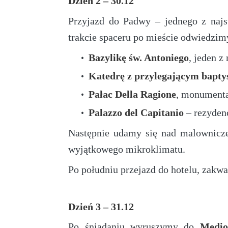
Dzień 2 – 30.12
Przyjazd do Padwy – jednego z najs
trakcie spaceru po mieście odwiedzim
Bazylikę św. Antoniego
, jeden 
Katedrę z przylegającym bapty
Pałac Della Ragione
, monumenta
Palazzo del Capitanio
– rezyden
Następnie udamy się nad malownic
wyjątkowego mikroklimatu.
Po południu przejazd do hotelu, zakwa
Dzień 3 – 31.12
Po śniadaniu wyruszymy do
Medio