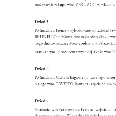
możliwością zakupu wina VERNACCIA, wizyta w kan
Dzień 5
Po śniadaniu: Pienza –wybudowane wg założeń tzw. 
BRUNELLO di Montalcino najbardziej ekskluzywneg
Tego dnia zwiedzanie Montepulciano – Palazzo Buc
oraz kantyna - producenta wysokiej jakości wina 
Dzień 6
Po śniadaniu: Civita di Bagnoregio - zwanego umiera
białego wina ORVIETO, kantyna - zejście do piwnic
Dzień 7
Śniadanie, wykwaterowanie. Ferrara - wejście do n
degustacja, zakupy. W hotelu obiadokolacja i nocle