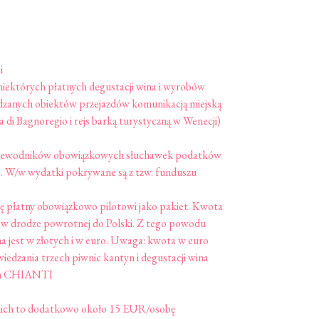
i
iektórych płatnych degustacji wina i wyrobów
dzanych obiektów przejazdów komunikacją miejską
a di Bagnoregio i rejs barką turystyczną w Wenecji)
zewodników obowiązkowych słuchawek podatków
). W/w wydatki pokrywane są z tzw. funduszu
 płatny obowiązkowo pilotowi jako pakiet. Kwota
 w drodze powrotnej do Polski. Z tego powodu
 jest w złotych i w euro. Uwaga: kwota w euro
edzania trzech piwnic kantyn i degustacji wina
em CHIANTI
ich to dodatkowo około 15 EUR/osobę