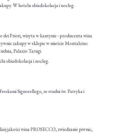
upy. W hotelu obiadokolacja i nocleg.
 dei Priori, wizyta w kantynie - producenta wina
tywnie zakupy w sklepie w mieście Montalcino.
udnia, Palazzo Tarugi.
lu obiadokolacja i nocleg.
freskami Signorellego, ze studni św. Patryka i
sokiej jakości wina PROSECCO, zwiedzanie piwnic,