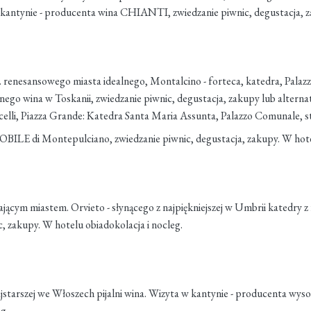
tynie - producenta wina CHIANTI, zwiedzanie piwnic, degustacja, zak
renesansowego miasta idealnego, Montalcino - forteca, katedra, Palazzo
o wina w Toskanii, zwiedzanie piwnic, degustacja, zakupy lub alterna
elli, Piazza Grande: Katedra Santa Maria Assunta, Palazzo Comunale, st
NOBILE di Montepulciano, zwiedzanie piwnic, degustacja, zakupy. W hote
jącym miastem. Orvieto - słynącego z najpiękniejszej w Umbrii katedry z 
, zakupy. W hotelu obiadokolacja i nocleg.
ajstarszej we Włoszech pijalni wina. Wizyta w kantynie - producenta wy
g.