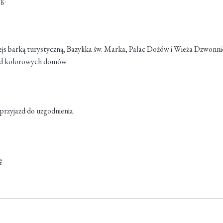
 rejs barką turystyczną, Bazylika św. Marka, Pałac Dożów i Wieża Dzwon
ród kolorowych domów.
przyjazd do uzgodnienia.
ę