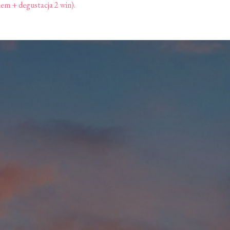
em + degustacja 2 win).