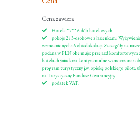
Cena
Cena zawiera
Hotele:**/*** 6 dób hotelowych
pokoje 2 i 3-osobowe z łazienkami. Wyżywieni
wzmocnionych i 6 obiadokolacji. Szczegóły na nas
podana w PLN obejmuje: przejazd komfortowym 
hotelach śniadania kontynentalne wzmocnione i 
program turystyczny j.w. opiekę polskiego pilot
na Turystyczny Fundusz Gwarancyjny
podatek VAT.