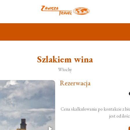
Szlakiem wina
Włochy
Rezerwacja
Cena skalkulowania po kontakcie z bi
jest od iloś