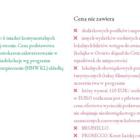
Cena nie zawiera
dodatkowych posiłków i napo
e: 6 śniadań kontynentalnych
innych wydatków osobistych n
zej stronie. Cena podstawowa
lokalnych biletów wstępu do zwie
autokarem zakwaterowanie w
(kolejka w Orvieto dojazd do Civit
obiadokolacje wg programu
wjazdówek do miejscowości
a ubezpieczenie (NNW KL) składkę
lokalnych obowiązkowych pr
turystycznych (taksy klimatyczne
uczestnictwa w programie
który wynosi: 110 EUR/ osobę
w EURO rozliczana jest z pilotem
cena ofertowa wycieczki podawana
nie obejmuje nieobowiązkowego zwi
zaznaczonych czerwonym kolor
BRUNELLO
PROSECCO. Koszt każdej z n