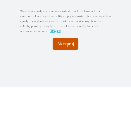
Wyrażam zgodę na przetwarzanie danych osobowych na
zasadach określonych w polityce prywatności, Jeśli nie wyrażasz
zgody na wykorzystywanie cookies we wskazanych w niej
celach, prosimy o wyłącznie cookies w przeglądarce lub
opuszczenie serwisu.
Więcej
Akceptuj
Pozostańmy w
kontakcie
Zapisz się do newslettera, aby być na bieżąco z
najciekawszymi wyjazdami i atrakcyjnymi promocjami