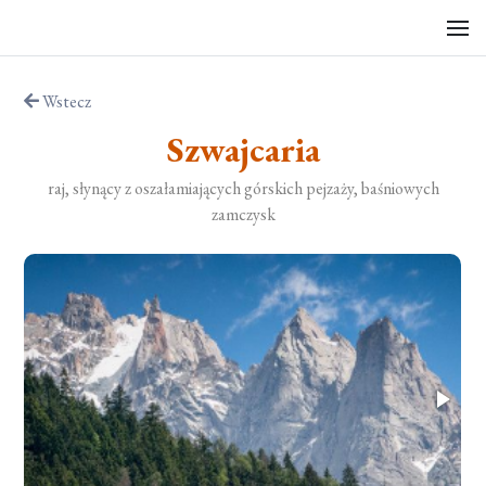
Wstecz
Szwajcaria
raj, słynący z oszałamiających górskich pejzaży, baśniowych
zamczysk