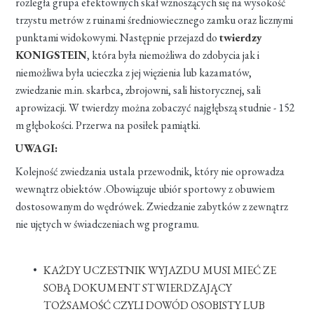
rozległa grupa efektownych skał wznoszących się na wysokość
trzystu metrów z ruinami średniowiecznego zamku oraz licznymi
punktami widokowymi. Następnie przejazd do
twierdzy
KONIGSTEIN
, która była niemożliwa do zdobycia jak i
niemożliwa była ucieczka z jej więzienia lub kazamatów,
zwiedzanie m.in. skarbca, zbrojowni, sali historycznej, sali
aprowizacji. W twierdzy można zobaczyć najgłębszą studnie - 152
m głębokości. Przerwa na posiłek pamiątki.
UWAGI:
Kolejność zwiedzania ustala przewodnik, który nie oprowadza
wewnątrz obiektów .Obowiązuje ubiór sportowy z obuwiem
dostosowanym do wędrówek. Zwiedzanie zabytków z zewnątrz
nie ujętych w świadczeniach wg programu.
KAŻDY UCZESTNIK WYJAZDU MUSI MIEĆ ZE
SOBĄ DOKUMENT STWIERDZAJĄCY
TOŻSAMOŚĆ CZYLI DOWÓD OSOBISTY LUB