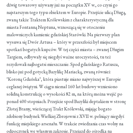
dźwig towarowy używany już na początku XV w., co czyni go
najstarszym tego typu obiektem w Europie. Przejście ulicą Długą,
zwaną także Traktem Królewskim z charakterystyczną dla
miasta Fontanną Neptuna, wznoszącą się w otoczeniu
malowniczych kamienic gdańskiej Starówki. Na pierwszy plan
wysuwa się Dwór Artusa – który w przeszłości był miejscem
spotkań bogatych kupców. W tej części miasta – zwanej Długim
Targiem, odbywały się niegdyś ważne uroczystości, tu też
rezydowali najbogatsi mieszczanie. Spod gdańskiego Ratusza,
blisko już pod gotycką Bazylikę Mariacką, zwaną również
"Koroną Gdańska", która piastuje miano najwyższej w Europie
ceglanej świątyni. W ciągu niemal 160 lat budowy wzniesiono
solidną konstrukcję o wysokości 82 m, na którą można wejść po
ponad 400 stopniach. Przejście spod Bazyliki deptakiem w stronę
Złotej Bramy, wieńczącej Trakt Królewski, mijając bogato
zdobiony budynek Wielkiej Zbrojowni z XVII w. pelniący niegdyś
funkcję miejskiego arsenału. W trakcie zwiedzania czas wolny na
odpoczynek we własnym zakresie. Przejazd do ośrodka na