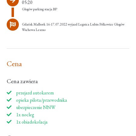
05:20
Głogów parking stacja BP
Gdańsk Malbork 16-17.07.2022 wyjazd Legnica Lubin Polkowice Głogów
Wschowa Leszno
Cena
Cena zawiera
przejazd autokarem
opieka pilota/przewodnika
ubezpieczenie NNW
1x nocleg
1x obiadokolacja