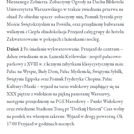
Nieznanego Żołnierza. Zobaczymy Ogrody na Dachu Biblioteki
Uniwersytetu Warszawskiego w trakcie zwiedzania przerwa na
obiad. Po obiedzie spacer -zobaczymy min, Pomnik Syrenki przy
Moście Świętokrzyskim na Powiślu, oraz przejdziemy bulwarami
wiślanymi. i Ciepła obiadokolacja Przejazd całej grupy do hotelu.
Zakwaterowanie w pokojach z łazienkami i nocleg.
Dzień 2
Po śniadaniu wykwaterowanie. Przejazd do centrum –
dalsze zwiedzanie m in. Łazienki Królewskie - zespół pałacowo-
parkowy z XVIII w. z licznymi zabytkami klasycystycznymi m.in.:
Pałac na Wyspie, Biały Dom, Pałac Myślenicki, Świątynia Sybilli,
Świątynia Egipska oraz Pomnik Fryderyka Chopina. Pałac
Kultury i Nauki – wyjazd na taras widokowy znajdujący się na
XXX piętrze z widokiem na piękną panoramę Warszawy,
następnie przejedziemy na PGE Narodowy – Punkt Widokowy
oraz zwiedzanie Stadionu Trasą pt "Dotknij Historii" Czas wolny
na posiłek we własnym zakresie. Wyjazd w drogę powrotną. Ok
17:00 Przyjazd w godzinach nocnych.