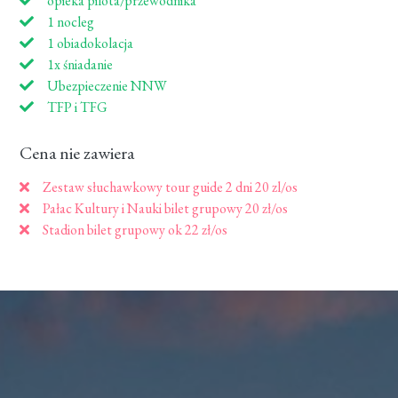
opieka pilota/przewodnika
1 nocleg
1 obiadokolacja
1x śniadanie
Ubezpieczenie NNW
TFP i TFG
Cena nie zawiera
Zestaw słuchawkowy tour guide 2 dni 20 zl/os
Pałac Kultury i Nauki bilet grupowy 20 zł/os
Stadion bilet grupowy ok 22 zł/os