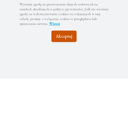
Wyrażam zgodę na przetwarzanie danych osobowych na
zasadach określonych w polityce prywatności, Jeśli nie wyrażasz
zgody na wykorzystywanie cookies we wskazanych w niej
celach, prosimy o wyłącznie cookies w przeglądarce lub
opuszczenie serwisu.
Więcej
Akceptuj