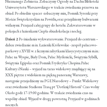
Nieznanego Żołnierza. Zobaczymy Ogrody na Dachu Biblioteki
Uniwersytetu Warszawskiego w trakcie zwiedzania przerwa na
obiad. Po obiedzie spacer -zobaczymy min, Pomnik Syrenki przy
Moście Świętokrzyskim na Powiślu,oraz przejdziemy bulwarami
wiślanymi. Przejazd całej grupy do hotelu. Zakwaterowanie w
pokojach z łazienkami Ciepła obiadokolacja i nocleg.
Dzień 2
Po śniadaniu wykwaterowanie. Przejazd do centrum –
dalsze zwiedzanie m in. Łazienki Królewskie - zespół pałacowo-
parkowy z XVIII w. z licznymi zabytkami klasycystycznymi m.in.:
Pałac na Wyspie, Biały Dom, Pałac Myślenicki, Świątynia Sybilli,
Świątynia Egipska oraz Pomnik Fryderyka Chopina.Pałac
Kultury i Nauki – wyjazd na taras widokowy znajdujący się na
XXX piętrze z widokiem na piękną panoramę Warszawy,
następnie przejedziemy na PGE Narodowy – Punkt Widokowy
oraz zwiedzanie Stadionu Trasą pt "Dotknij Historii" Czas wolny
Około godz 17-19:00 godzina. W trakcie zwiedzania czas na
wspólny obiad. Wyjazd w drogę powrotną. Przyjazd w godzinach
nocnych.