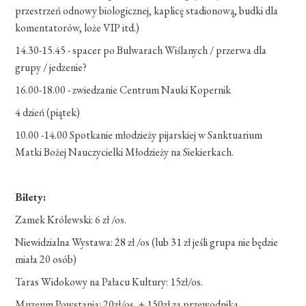
przestrzeń odnowy biologicznej, kaplicę stadionową, budki dla
komentatorów, loże VIP itd.)
14.30-15.45 - spacer po Bulwarach Wiślanych / przerwa dla
grupy / jedzenie?
16.00-18.00 - zwiedzanie Centrum Nauki Kopernik
4 dzień (piątek)
10.00 -14.00 Spotkanie młodzieży pijarskiej w Sanktuarium
Matki Bożej Nauczycielki Młodzieży na Siekierkach.
Bilety:
Zamek Królewski: 6 zł /os.
Niewidzialna Wystawa: 28 zł /os (lub 31 zł jeśli grupa nie będzie
miała 20 osób)
Taras Widokowy na Pałacu Kultury: 15zł/os.
Muzeum Powstania: 20zł/os. + 150zł za przewodnika