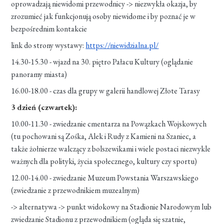
oprowadzają niewidomi przewodnicy -> niezwykła okazja, by
zrozumieć jak funkcjonują osoby niewidome i by poznać je w
bezpośrednim kontakcie
link do strony wystawy:
https://niewidzialna.pl/
14.30-15.30 - wjazd na 30. piętro Pałacu Kultury (oglądanie
panoramy miasta)
16.00-18.00 - czas dla grupy w galerii handlowej Złote Tarasy
3 dzień (czwartek):
10.00-11.30 - zwiedzanie cmentarza na Powązkach Wojskowych
(tu pochowani są Zośka, Alek i Rudy z Kamieni na Szaniec, a
także żołnierze walczący z bolszewikami i wiele postaci niezwykle
ważnych dla polityki, życia społecznego, kultury czy sportu)
12.00-14.00 - zwiedzanie Muzeum Powstania Warszawskiego
(zwiedzanie z przewodnikiem muzealnym)
-> alternatywa -> punkt widokowy na Stadionie Narodowym lub
zwiedzanie Stadionu z przewodnikiem (ogląda się szatnie,