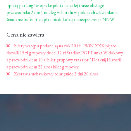
opłatą parkingów opiekę pilota na całej trasie obsługę
przewodnika 2 dni 1 nocleg w hotelu w pokojach z łazienkami
śniadanie bufet + ciepła obiadokolacja ubezpieczenie NNW
Cena nie zawiera
Bilety wstępu podane są na rok 2019 : PKiN XXX piętro
dorośli 15 zł grupowy dzieci 12 zł Stadion PGE Punkt Widokowy
z przewodnikiem 10 zł bilet grupowy trasa pt " Dotknij Historii"
z przewodnikiem 22 zł/os bilet grupowy.
Zestaw słuchawkowy tour guide 2 dni 20 zl/os