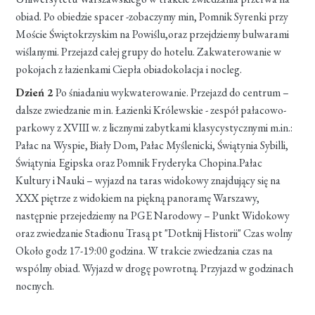
obiad. Po obiedzie spacer -zobaczymy min, Pomnik Syrenki przy
Moście Świętokrzyskim na Powiślu,oraz przejdziemy bulwarami
wiślanymi. Przejazd całej grupy do hotelu. Zakwaterowanie w
pokojach z łazienkami Ciepła obiadokolacja i nocleg.
Dzień 2
Po śniadaniu wykwaterowanie. Przejazd do centrum –
dalsze zwiedzanie m in. Łazienki Królewskie - zespół pałacowo-
parkowy z XVIII w. z licznymi zabytkami klasycystycznymi m.in.:
Pałac na Wyspie, Biały Dom, Pałac Myślenicki, Świątynia Sybilli,
Świątynia Egipska oraz Pomnik Fryderyka Chopina.Pałac
Kultury i Nauki – wyjazd na taras widokowy znajdujący się na
XXX piętrze z widokiem na piękną panoramę Warszawy,
następnie przejedziemy na PGE Narodowy – Punkt Widokowy
oraz zwiedzanie Stadionu Trasą pt "Dotknij Historii" Czas wolny
Około godz 17-19:00 godzina. W trakcie zwiedzania czas na
wspólny obiad. Wyjazd w drogę powrotną. Przyjazd w godzinach
nocnych.