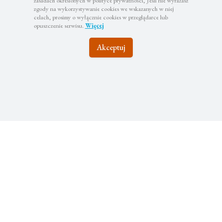
zasadach określonych w polityce prywatności, Jeśli nie wyrażasz
zgody na wykorzystywanie cookies we wskazanych w niej
celach, prosimy o wyłącznie cookies w przeglądarce lub
opuszczenie serwisu.
Więcej
Akceptuj