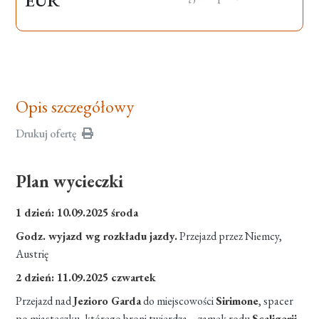
EUR
Opis szczegółowy
Drukuj ofertę
Plan wycieczki
1 dzień: 10.09.2025 środa
Godz. wyjazd wg rozkładu jazdy.
Przejazd przez Niemcy,
Austrię
2 dzień: 11.09.2025 czwartek
Przejazd nad
Jezioro Garda
do miejscowości
Sirimone
, spacer
po miasteczku, którego broni twierdza – zamek rodu
Scaligerii
.