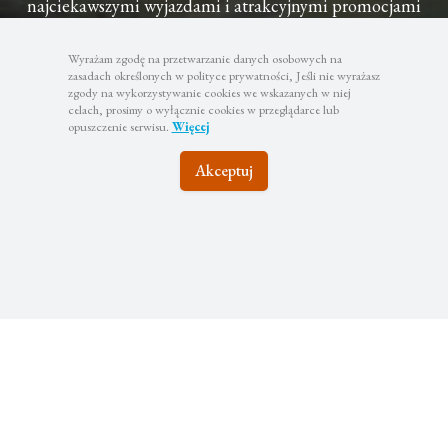
najciekawszymi wyjazdami i atrakcyjnymi promocjami
Wyrażam zgodę na przetwarzanie danych osobowych na
zasadach określonych w polityce prywatności, Jeśli nie wyrażasz
zgody na wykorzystywanie cookies we wskazanych w niej
celach, prosimy o wyłącznie cookies w przeglądarce lub
Subskrybuj
opuszczenie serwisu.
Więcej
Twoje dane będą wykorzystywane zgodnie z naszą polityką
Akceptuj
prywatności