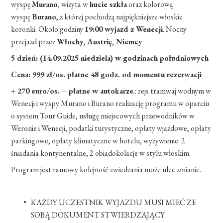
wyspę
Murano
, wizyta w
hucie szkła
oraz kolorową
wyspę
Burano
, z której pochodzą najpiękniejsze włoskie
koronki. Około godziny
19:00 wyjazd z Wenecji
. Nocny
przejazd przez
Włochy, Austrię, Niemcy
5 dzień: (14.09.2025 niedziela) w godzinach południowych
Cena: 999 zł/os. płatne 48 godz. od momentu rezerwacji
+ 270 euro/os. – płatne w autokarze
.
: rejs tramwaj wodnym w
Wenecji i wyspy Murano i Burano realizację programu w oparciu
o system Tour Guide, usługę miejscowych przewodników w
Weronie i Wenecji, podatki turystyczne, opłaty wjazdowe, opłaty
parkingowe, opłaty klimatyczne w hotelu, wyżywienie: 2
śniadania kontynentalne, 2 obiadokolacje w stylu włoskim.
Program jest ramowy kolejność zwiedzania może ulec zmianie.
KAŻDY UCZESTNIK WYJAZDU MUSI MIEĆ ZE
SOBĄ DOKUMENT STWIERDZAJĄCY