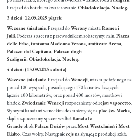
Przejazd do hotelu. zakwaterowanie.
Obiadokolacja. Nocleg.
3 dzień: 12.09.2025 piątek
Wczesne śniadanie
. Przejazd do
Werony
miasta
Romea i
Julii.
Podczas spaceru z przewodnikiem zobaczymy: m.in.
Piazza
delle Erbe, fontanna Madonna Verona, amfiteatr Arena,
Palazzo del Capitano, Palazzo degli
Scaligerii. Obiadokolacja. Nocleg.
4 dzień: (13.09.2025 sobota)
Wczesne śniadanie
. Przejazd do
Wenecji
, miasta położonego na
ponad 100 wyspach, posiadającego 170 kanałów liczących
łącznie 100 kilometrów, oraz ponad 400 mostów, mostków i
kładek.
Zwiedzanie Wenecji
rozpoczniemy od
rejsu vaporetto
.
Słynnymi kanałami weneckimi dostaniemy się na
plac św. Marka
,
skąd rozpoczniemy spacer wzdłuż
Kanału le
Grande
obok
Pałacu Dożów
przez
Most Westchnień i Most
Rialto
. Czas wolny. Następnie
rejs
na słynącą z produkcji szkła