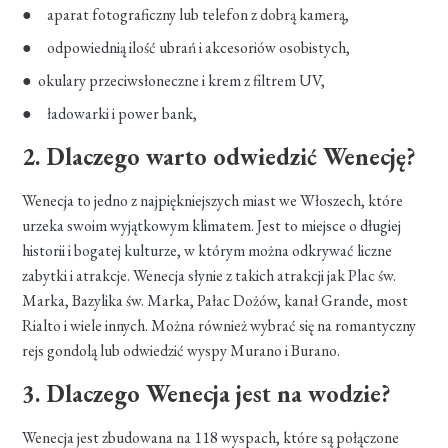
● aparat fotograficzny lub telefon z dobrą kamerą,
● odpowiednią ilość ubrań i akcesoriów osobistych,
● okulary przeciwsłoneczne i krem z filtrem UV,
● ładowarki i power bank,
2. Dlaczego warto odwiedzić Wenecję?
Wenecja to jedno z najpiękniejszych miast we Włoszech, które
urzeka swoim wyjątkowym klimatem. Jest to miejsce o długiej
historii i bogatej kulturze, w którym można odkrywać liczne
zabytki i atrakcje. Wenecja słynie z takich atrakcji jak Plac św.
Marka, Bazylika św. Marka, Pałac Dożów, kanał Grande, most
Rialto i wiele innych. Można również wybrać się na romantyczny
rejs gondolą lub odwiedzić wyspy Murano i Burano.
3. Dlaczego Wenecja jest na wodzie?
Wenecja jest zbudowana na 118 wyspach, które są połączone