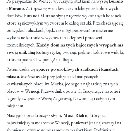
Po przyjeździe do Wenecji wyruszymy statkiem na wyspę
Burano
i Murano
. Zatopisz się w malowniczym labiryncie kolorowych
domków. Burano i Murano słyną z ręcznie wykonanych koronek,
które są niezwykłym wytworem lokalnej sztuki. Przechadzając się
po wąskich uliczkach, będziesz mógł podziwiać te misternie
wykonane koronki w wystawach sklepów i pracowni
rzemieślniczych.
Każdy dom na tych bajecznych wyspach ma
swoją unikalną kolorystykę
, tworząc piękne i kolorowe widoki,
które zapadną Ci w pamięć na długo.
Potem czeka cię
spacer po urokliwych zaułkach i kanałach
miasta
. Możesz usiąść przy jednym z klimatycznych
kawiarnianych placu św. Marka, jednego z najbardziej znanych
placów w Wenecji. Przewodnik opowie Ci fascynujące historie i
legendy związane z Wieżą Zegarową, Dzwonnicą i całym tym
miejscem.
Następnie przekroczysz słynny
Most Rialto
, który jest
najważniejszym mostem w Wenecji, ponieważ jest najstarszy i na
słynniejszy, czyniąc go niesamowitym zabytkiem. Podziwiając