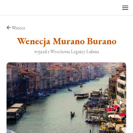
Wstecz
Wenecja Murano Burano
wyjazd z Wrocławia Legnicy Lubina