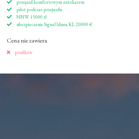
przejazd komfortowym autokarem
pilot podczas przejazdu
NNW 15000 zł
ubezpieczenie Signal Iduna KL 20000 €
Cena nie zawiera
posiłków