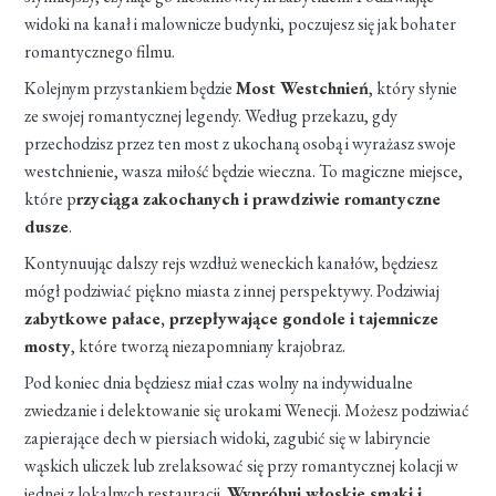
widoki na kanał i malownicze budynki, poczujesz się jak bohater
romantycznego filmu.
Kolejnym przystankiem będzie
Most Westchnień
, który słynie
ze swojej romantycznej legendy. Według przekazu, gdy
przechodzisz przez ten most z ukochaną osobą i wyrażasz swoje
westchnienie, wasza miłość będzie wieczna. To magiczne miejsce,
które p
rzyciąga zakochanych i prawdziwie romantyczne
dusze
.
Kontynuując dalszy rejs wzdłuż weneckich kanałów, będziesz
mógł podziwiać piękno miasta z innej perspektywy. Podziwiaj
zabytkowe pałace, przepływające gondole i tajemnicze
mosty
, które tworzą niezapomniany krajobraz.
Pod koniec dnia będziesz miał czas wolny na indywidualne
zwiedzanie i delektowanie się urokami Wenecji. Możesz podziwiać
zapierające dech w piersiach widoki, zagubić się w labiryncie
wąskich uliczek lub zrelaksować się przy romantycznej kolacji w
jednej z lokalnych restauracji.
Wypróbuj włoskie smaki i