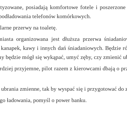
tyzowane, posiadają komfortowe fotele i poszerzone 
o podładowania telefonów komórkowych.
arne przerwy na toaletę.
asta organizowana jest dłuższa przerwa śniadaniow
kanapek, kawy i innych dań śniadaniowych. Będzie rów
my będzie mógł się wykąpać, umyć zęby, czy zmienić u
rdziej przyjemne, pilot razem z kierowcami dbają o p
 ubrania zmienne, tak by wyspać się i przygotować do 
tego ładowania, pomyśl o power banku.