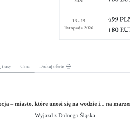
2026
499 PL
13 - 15
listopada 2026
+80 E
g trasy
Cena
Drukuj ofertę
ja – miasto, które unosi się na wodzie i... na marz
Wyjazd z Dolnego Śląska