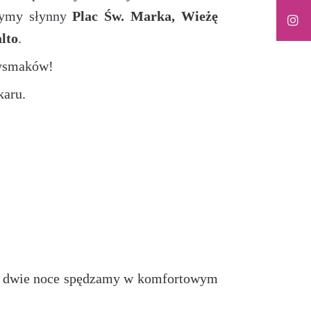
zymy słynny
Plac Św. Marka
, Wieżę
lto
.
zysmaków!
karu.
u, dwie noce spędzamy w komfortowym