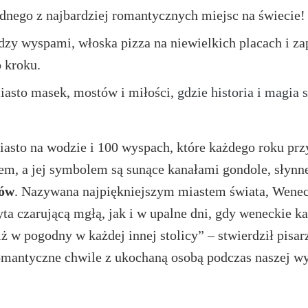
ednego z najbardziej romantycznych miejsc na świecie!
dzy wyspami, włoska pizza na niewielkich placach i z
 kroku.
iasto masek, mostów i miłości
, gdzie historia i magia
asto na wodzie i 100 wyspach, które każdego roku prz
m, a jej symbolem są sunące kanałami gondole, słynn
żów
. Nazywana najpiękniejszym miastem świata, Wenec
ta czarującą mgłą, jak i w upalne dni, gdy weneckie k
ż w pogodny w każdej innej stolicy” – stwierdził pisa
omantyczne chwile z ukochaną osobą podczas naszej wy