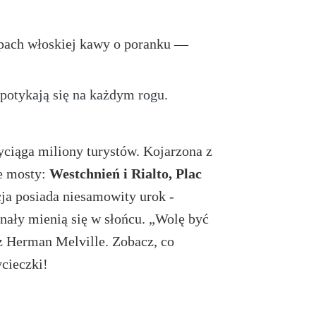
apach włoskiej kawy o poranku —
 spotykają się na każdym rogu.
yciąga miliony turystów. Kojarzona z
e mosty:
Westchnień i Rialto, Plac
ja posiada niesamowity urok -
anały mienią się w słońcu. „Wolę być
rz Herman Melville. Zobacz, co
cieczki!