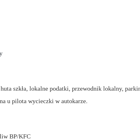
y
 huta szkła, lokalne podatki, przewodnik lokalny, park
a u pilota wycieczki w autokarze.
paliw BP/KFC