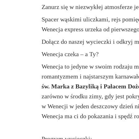
Zanurz się w niezwykłej atmosferze j
Spacer wąskimi uliczkami, rejs pomię
Wenecja express urzeka od pierwszego
Dołącz do naszej wycieczki i odkryj
m
Wenecja czeka – a Ty?
Wenecja to jedyne w swoim rodzaju mi
romantyzmem i najstarszym karnawałe
św. Marka z Bazyliką i Pałacem Do
zarówno w środku zimy, gdy jest pokry
w Wenecji w jeden deszczowy dzień ni
Wenecja ma ci do pokazania i spędź r
Program wycieczki: