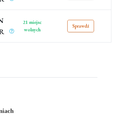
N
21 miejsc
Sprawdź
wolnych
UR
eniach