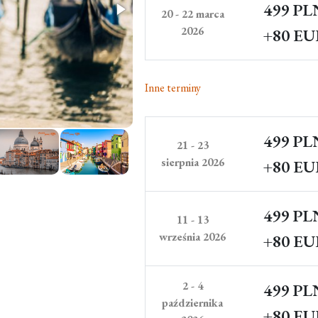
499 PL
20 - 22 marca
2026
+80 E
Inne terminy
499 PL
21 - 23
sierpnia 2026
+80 E
499 PL
11 - 13
września 2026
+80 E
2 - 4
499 PL
października
+80 E