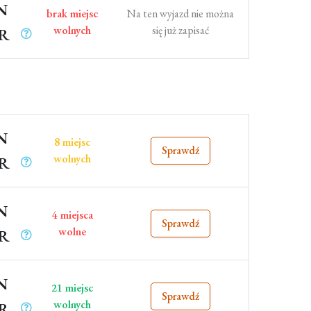
N
brak miejsc
Na ten wyjazd nie można
wolnych
się już zapisać
UR
N
8 miejsc
Sprawdź
wolnych
UR
N
4 miejsca
Sprawdź
wolne
UR
N
21 miejsc
Sprawdź
wolnych
UR