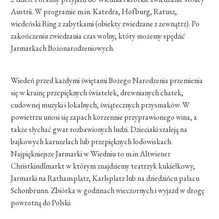
Austrii. W programie m.in. Katedra, Hofburg, Ratusz,
wiedeński Ring z zabytkami (obiekty zwiedzane z zewnątrz). Po
zakończeniu zwiedzania czas wolny, który możemy spędzić
Jarmarkach Bożonarodzeniowych.
Wiedeń przed każdymi świętami Bożego Narodzenia przemienia
się w krainę przepięknych światełek, drewnianych chatek,
cudownej muzyki i lokalnych, świątecznych przysmaków. W
powietrzu unosi się zapach korzennie przyprawionego wina, a
także słychać gwar rozbawionych ludzi. Dzieciaki szaleją na
bajkowych karuzelach lub przepięknych lodowiskach.
Najpiękniejsze Jarmarki w Wiedniu to m.in Altwiener
Christkindlmarkt w którym znajdziemy teatrzyk kukiełkowy,
Jarmarki na Rathausplatz, Karlsplatz lub na dziedzińcu pałacu
Schonbrunn. Zbiórka w godzinach wieczornych i wyjazd w drogę
powrotną do Polski.