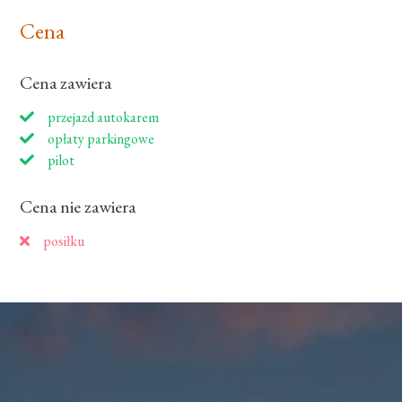
Cena
Cena zawiera
przejazd autokarem
opłaty parkingowe
pilot
Cena nie zawiera
posiłku