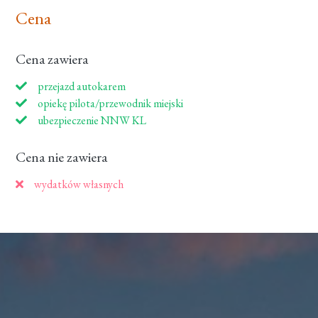
Cena
Cena zawiera
przejazd autokarem
opiekę pilota/przewodnik miejski
ubezpieczenie NNW KL
Cena nie zawiera
wydatków własnych