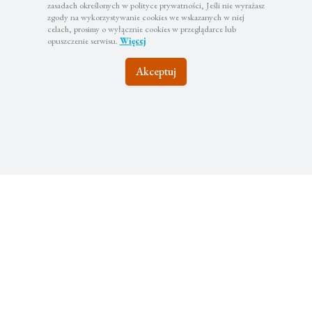
zasadach określonych w polityce prywatności, Jeśli nie wyrażasz
zgody na wykorzystywanie cookies we wskazanych w niej
celach, prosimy o wyłącznie cookies w przeglądarce lub
opuszczenie serwisu.
Więcej
Akceptuj