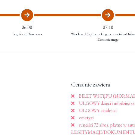
06:00
07:10
Legnica ul Dworcowa
Wrocław ul Ślężna parking na przeciwko Uniwe
Ekonimicznego
Cena nie zawiera
BILET WSTĘPU (NORMALNY
ULGOWY dzieci i młodzież szk
ULGOWY studenci
emeryci
renciści 72 zł/os. płatne
LEGITYMACJI/DOKUMENTU