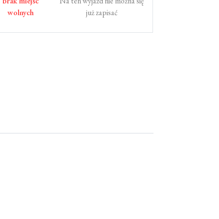
brak miejsc
Na ten wyjazd nie można się
wolnych
już zapisać