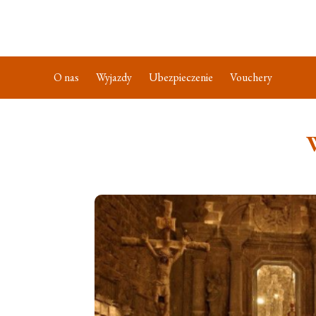
O nas
Wyjazdy
Ubezpieczenie
Vouchery
W