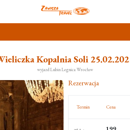
ieliczka Kopalnia Soli 25.02.202
wyjazd Lubin Legnica Wrocław
Rezerwacja
Termin
Cena
199