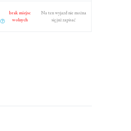
brak miejsc
Na ten wyjazd nie można
wolnych
się już zapisać