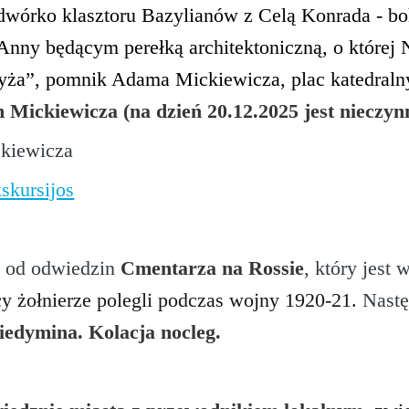
odwórko klasztoru Bazylianów z Celą Konrada - b
Anny będącym perełką architektoniczną, o której 
yża”, pomnik Adama Mickiewicza, plac katedralny
ickiewicza (na dzień 20.12.2025 jest nieczyn
kiewicza
kskursijos
y od odwiedzin
Cmentarza na Rossie
, który jest
y żołnierze polegli podczas wojny 1920-21.
Nastę
iedymina. Kolacja nocleg.