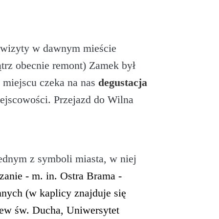
j wizyty w dawnym mieście
trz obecnie remont) Zamek był
a miejscu czeka na nas
degustacja
iejscowości. Przejazd do Wilna
 jednym z symboli miasta, w niej
anie - m. in. Ostra Brama -
ych (w kaplicy znajduje się
kiew św. Ducha, Uniwersytet