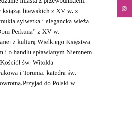
dzanie miasta z przewodnikiem.
książąt litewskich z XV w. z
mukła sylwetka i elegancka wieża
Dom Perkuna” z XV w. –
anej z kulturą Wielkiego Księstwa
ym i o handlu spławianym Niemnem
. Kościół św. Witolda –
akowa i Torunia. katedra św.
owrotną.Przyjad do Polski w