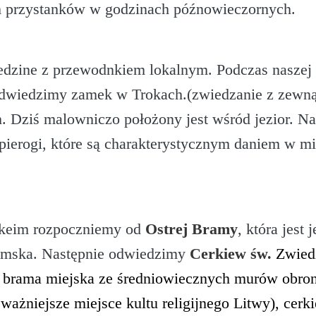
 przystanków w godzinach późnowieczornych.
edzine z przewodnkiem lokalnym. Podczas nasze
odwiedzimy zamek w Trokach.(zwiedzanie z zewną
h. Dziś malowniczo położony jest wśród jezior. N
e pierogi, które są charakterystycznym daniem w m
ikeim rozpoczniemy od
Ostrej Bramy
, która jest
ramska. Następnie odwiedzimy
Cerkiew św.
Zwiedz
 brama miejska ze średniowiecznych murów obronn
ważniejsze miejsce kultu religijnego Litwy), cer