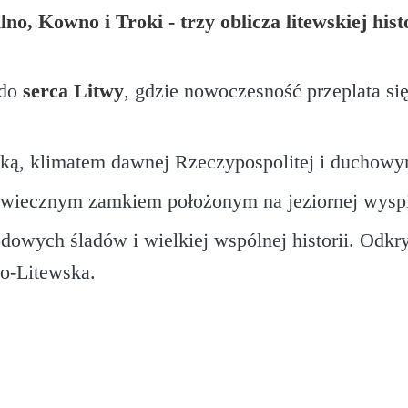
no, Kowno i Troki - trzy oblicza litewskiej hist
 do
serca Litwy
, gdzie nowoczesność przeplata się 
ką, klimatem dawnej Rzeczypospolitej i duchow
niowiecznym zamkiem położonym na jeziornej wysp
dowych śladów i wielkiej wspólnej historii. Odkr
ko-Litewska.