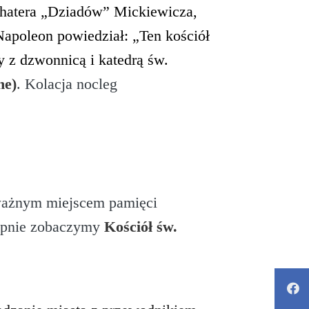
ohatera „Dziadów” Mickiewicza,
Napoleon powiedział: „Ten kościół
 z dzwonnicą i katedrą św.
ne)
. Kolacja nocleg
 ważnym miejscem pamięci
pnie zobaczymy
Kościół św.