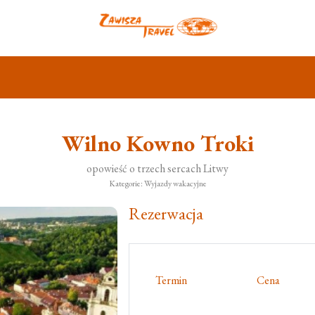
Wilno Kowno Troki
opowieść o trzech sercach Litwy
Kategorie: Wyjazdy wakacyjne
Rezerwacja
Termin
Cena