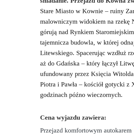
śniadanie. Przejazd do Kowna z
Stare Miasto w Kownie – ruiny Za
malowniczym widokiem na rzekę Ni
górują nad Rynkiem Staromiejsk
tajemnicza budowla, w której odna
Litewskiego. Spacerując wzdłuż 
aż do Gdańska – który łączył Litwę
ufundowany przez Księcia Witolda,
Piotra i Pawła –
kościół gotycki z
godzinach późno wieczornych.
Cena wyjazdu zawiera:
Przejazd komfortowym autokarem