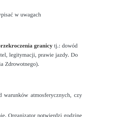
 wpisać w uwagach
rzekroczenia granicy
tj.: dowód
l, legitymacji, prawie jazdy. Do
ia Zdrowotnego).
od warunków atmosferycznych, czy
e. Organizator potwierdzi godzinę