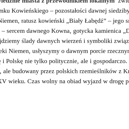
wiedznie miasta z przewodnikiem lokalnym
zwie
mku Kowieńskiego – pozostałości dawnej siedziby 
emen, ratusz kowieński „Biały Łabędź” – jego s
im – sercem dawnego Kowna,
g
otycka kamienica „
jdziemy ślady dawnych wierzeń i symboliki związ
rzeki Niemen, usłyszymy o dawnym porcie rzeczn
 i Polskę nie tylko politycznie, ale i gospodarczo
 ale budowany przez polskich rzemieślników z Kr
 XV wieku. Czas wolny na obiad wyjazd w drogę p