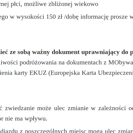
mej płci, możliwe zbliżonej wiekowo
ego w wysokości 150 zł /dobę informację prosze
ieć ze sobą ważny dokument uprawniający do p
żliwości podróżowania na dokumentach z MObywate
ienia karty EKUZ (Europejska Karta Ubezpieczen
ść zwiedzanie może ulec zmianie w zależności 
tor nie ma wpływu.
odjazdu z poszczególnych miejsc mogą ulec zmiani