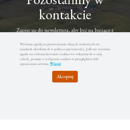
kontakcie
Zapisz się do newslettera, aby być na bieżąco z
najciekawszymi wyjazdami i atrakcyjnymi promocjami
Wyrażam zgodę na przetwarzanie danych osobowych na
zasadach określonych w polityce prywatności, Jeśli nie wyrażasz
zgody na wykorzystywanie cookies we wskazanych w niej
celach, prosimy o wyłącznie cookies w przeglądarce lub
opuszczenie serwisu.
Więcej
Subskrybuj
Akceptuj
Twoje dane będą wykorzystywane zgodnie z naszą polityką
prywatności