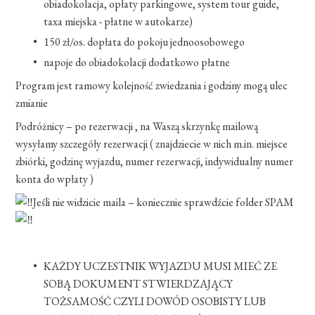
obiadokolacja, opłaty parkingowe, system tour guide,
taxa miejska - płatne w autokarze)
150 zł/os. dopłata do pokoju jednoosobowego
napoje do obiadokolacji dodatkowo płatne
Program jest ramowy kolejność zwiedzania i godziny mogą ulec
zmianie
Podróżnicy – po rezerwacji , na Waszą skrzynkę mailową
wysyłamy szczegóły rezerwacji ( znajdziecie w nich m.in. miejsce
zbiórki, godzinę wyjazdu, numer rezerwacji, indywidualny numer
konta do wpłaty )
Jeśli nie widzicie maila – koniecznie sprawdźcie folder SPAM
KAŻDY UCZESTNIK WYJAZDU MUSI MIEĆ ZE
SOBĄ DOKUMENT STWIERDZAJĄCY
TOŻSAMOŚĆ CZYLI DOWÓD OSOBISTY LUB