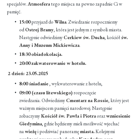
specjałów.
Atmosfera
tego miejsca na pewno zapadnie Ci w
pamięć.
15:00
przyjazd do
Wilna
. Zwiedzanie rozpoczniemy
od
Ostrej Bramy
, która jest jednym z symboli miasta.
Następnie odwiedzimy
Cerkiew św. Ducha
, kościół
św.
Anny i Muzeum Mickiewicza
.
18:30
obiadokolacja.
20:00
zakwaterowanie w hotelu.
2 dzień: 23.05.2025
8:00 śniadanie
, wykwaterowanie z hotelu,
09:00 (czasu litewskiego)
rozpoczęcie
zwiedzania. Odwiedzimy
Cmentarz na Rossie
, który jest
ważnym miejscem pamięci narodowej. Następnie
zobaczymy
Kościół św. Pawła i Piotra
oraz
wzniesienie
Giedymina
, gdzie będziemy mieli możliwość wjechać
na
wieżę
i podziwiać panoramę
miasta.
Kolejnymi