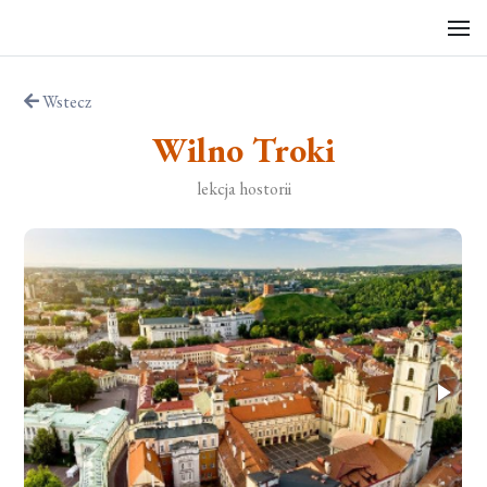
Wstecz
Wilno Troki
lekcja hostorii