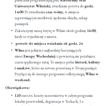
punktami programu będą plac
Katedralny oraz
Uniwersytet Wileński
, zwiedzanie potrwa do
godz.
14:00
. Po zwiedzaniu
czas wolny
, w miejscu
zapewniającym możliwość zjedzenia obiadu, zakup
pamiątek.
Zakończymy naszą wizytę w Wilnie około godziny
16:00
,
kiedy to wyjedziemy z miasta.
powrót do miejsca wsiadania ok godz. 24
Wilno
jest jednym z najbardziej fascynujących
miast
Europy Wschodniej
i z pewnością nie pożałujesz
czasu spędzonego tutaj. To miejsce pełne
historii, kultury
i smaków
, które na zawsze pozostaną w Twojej pamięci.
Przyłącz się do naszego programu i odkryj magię
Wilna w
weekend.
Obowiązkowe:
120
euro/os. koszty uczestnictwa w całym programie
lokalny przewodnik, degustacja w Trokach, 1 x