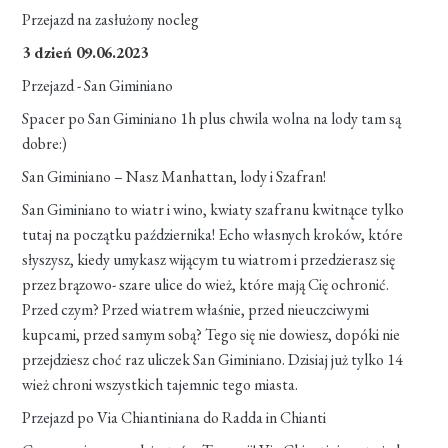
Przejazd na zasłużony nocleg
3 dzień 09.06.2023
Przejazd - San Giminiano
Spacer po San Giminiano 1h plus chwila wolna na lody tam są
dobre:)
San Giminiano – Nasz Manhattan, lody i Szafran!
San Giminiano to wiatr i wino, kwiaty szafranu kwitnące tylko
tutaj na początku października! Echo własnych kroków, które
słyszysz, kiedy umykasz wijącym tu wiatrom i przedzierasz się
przez brązowo- szare ulice do wież, które mają Cię ochronić.
Przed czym? Przed wiatrem właśnie, przed nieuczciwymi
kupcami, przed samym sobą? Tego się nie dowiesz, dopóki nie
przejdziesz choć raz uliczek San Giminiano. Dzisiaj już tylko 14
wież chroni wszystkich tajemnic tego miasta.
Przejazd po Via Chiantiniana do Radda in Chianti