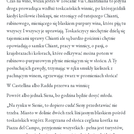
Czas na wino, wszak jesteś w Toscanii! Via Chiantiniana to jedyna
droga prowadząca wzdłuż toskcańskich winnic, po której jeździli
kiedyś królowie i biskupi, nie stroniący od tutejszego Chianti,
rubinowego, mieniącego się blaskiem purpury wina, które piją tu
wszyscy. I wszyscy je uprawiają. Toskańczycy niechętnie dzielą się
tajemnicami uprawy Chianti ale są bardzo gościnni i chętnie
opowiadają o samku Chiant, pracy w winnicy, o pasji, o
krajobrazach i kolorach, które odkrywać można potem w
rubinowo-purpurowym płynie mieniącym się w słońcu. A Ty
posłuchaj ich gawędy, trzymając w ręku smukły kieliszek z
pachnącym winem, ogrzewając twarz w promieniach słońca!
W Castellina albo Radda przerwa na winnicę
Powrót albo jednak Siena, bo godzina będzie dosyć młoda.
„Na rynku w Sienie, to dopiero cuda! Sieny przedstawiać nie
trzeba. Miasto w dolinie dwóch rzek lśni jasnym blaskiem pośród
toskańskich wzgórz. Rozgrzana od słońca ceglana kostka na
Piazza del Campo, przyjemnie wszystkich - pełna jest turystów,