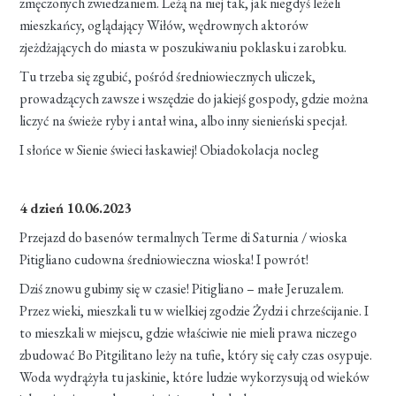
zmęczonych zwiedzaniem. Leżą na niej tak, jak niegdyś leżeli
mieszkańcy, oglądający Wiłów, wędrownych aktorów
zjeżdżających do miasta w poszukiwaniu poklasku i zarobku.
Tu trzeba się zgubić, pośród średniowiecznych uliczek,
prowadzących zawsze i wszędzie do jakiejś gospody, gdzie można
liczyć na świeże ryby i antał wina, albo inny sienieński specjał.
I słońce w Sienie świeci łaskawiej! Obiadokolacja nocleg
4 dzień 10.06.2023
Przejazd do basenów termalnych Terme di Saturnia / wioska
Pitigliano cudowna średniowieczna wioska! I powrót!
Dziś znowu gubimy się w czasie! Pitigliano – małe Jeruzalem.
Przez wieki, mieszkali tu w wielkiej zgodzie Żydzi i chrześcijanie. I
to mieszkali w miejscu, gdzie właściwie nie mieli prawa niczego
zbudować Bo Pitgilitano leży na tufie, który się cały czas osypuje.
Woda wydrążyła tu jaskinie, które ludzie wykorzysują od wieków