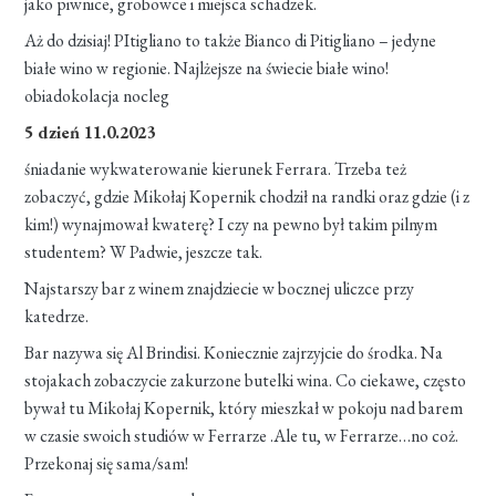
jako piwnice, grobowce i miejsca schadzek.
Aż do dzisiaj! PItigliano to także Bianco di Pitigliano – jedyne
białe wino w regionie. Najlżejsze na świecie białe wino!
obiadokolacja nocleg
5 dzień 11.0.2023
śniadanie wykwaterowanie kierunek Ferrara. Trzeba też
zobaczyć, gdzie Mikołaj Kopernik chodził na randki oraz gdzie (i z
kim!) wynajmował kwaterę? I czy na pewno był takim pilnym
studentem? W Padwie, jeszcze tak.
Najstarszy bar z winem znajdziecie w bocznej uliczce przy
katedrze.
Bar nazywa się Al Brindisi. Koniecznie zajrzyjcie do środka. Na
stojakach zobaczycie zakurzone butelki wina. Co ciekawe, często
bywał tu Mikołaj Kopernik, który mieszkał w pokoju nad barem
w czasie swoich studiów w Ferrarze .Ale tu, w Ferrarze…no coż.
Przekonaj się sama/sam!