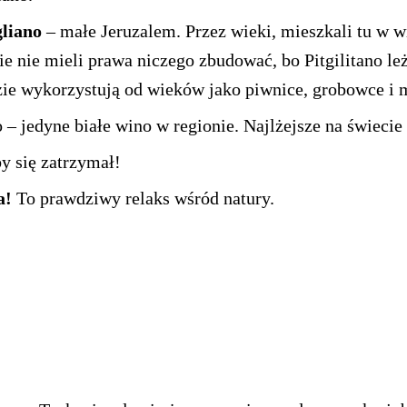
gliano
– małe Jeruzalem. Przez wieki, mieszkali tu w wie
e nie mieli prawa niczego zbudować, bo Pitgilitano leży
zie wykorzystują od wieków jako piwnice, grobowce i m
no – jedyne białe wino w regionie. Najlżejsze na świecie
y się zatrzymał!
a!
To prawdziwy relaks wśród natury.