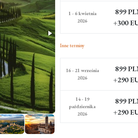
899 P
1 - 6 kwietnia
2026
+300 E
Inne terminy
899 P
16 - 21 września
2026
+290 E
14 - 19
899 P
października
+290 E
2026