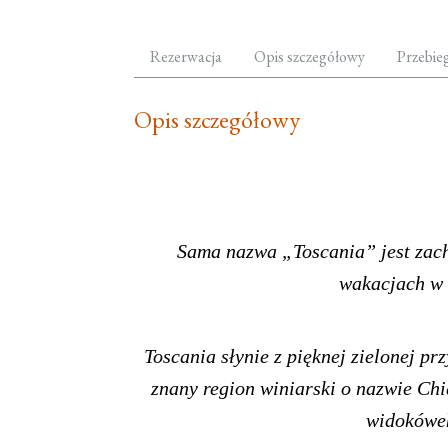
Rezerwacja
Opis szczegółowy
Przebie
Opis szczegółowy
Sama nazwa „Toscania” jest zach
wakacjach w T
Toscania słynie z pięknej zielonej pr
znany region winiarski o nazwie Chi
widokówek