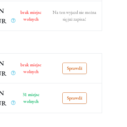
LN
brak miejsc
Na ten wyjazd nie można
wolnych
się już zapisać
UR
LN
brak miejsc
Sprawdź
wolnych
UR
LN
31 miejsc
Sprawdź
wolnych
UR