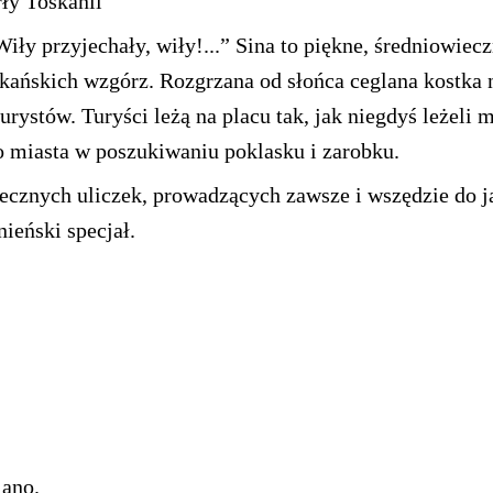
rły Toskanii
Wiły przyjechały, wiły!...” Sina to piękne, średniowie
skańskich wzgórz. Rozgrzana od słońca ceglana kostka
urystów. Turyści leżą na placu tak, jak niegdyś leżeli
 miasta w poszukiwaniu poklasku i zarobku.
iecznych uliczek, prowadzących zawsze i wszędzie do j
nieński specjał.
iano.