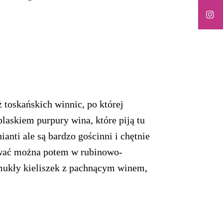
 toskańskich winnic, po której
blaskiem purpury wina, które piją tu
anti ale są bardzo gościnni i chętnie
rywać można potem w rubinowo-
mukły kieliszek z pachnącym winem,