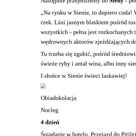
Następnie przejedziemy do
Sieny
- pe
„Na rynku w Sienie, to dopiero cuda! 
rzek. Lśni jasnym blaskiem pośród to
wszystkich - pełna jest rozkochanych t
wędrownych aktorów zjeżdżających do
Tu trzeba się zgubić, pośród średniow
świeże ryby i antał wina, albo inny sie
I słońce w Sienie świeci łaskawiej!
Obiadokolacja
Nocleg
4 dzień
Śniadanie w hotelu. Przejazd do Pitilg