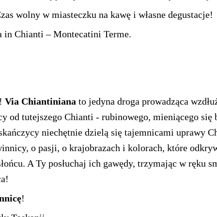
zas wolny w miasteczku na kawę i własne degustacje!
a in Chianti – Montecatini Terme.
i!
Via Chiantiniana
to jedyna droga prowadząca wzdłuż
iący od tutejszego Chianti - rubinowego, mieniącego się 
skańczycy niechętnie dzielą się tajemnicami uprawy Chi
innicy, o pasji, o krajobrazach i kolorach, które odk
łońcu. A Ty posłuchaj ich gawędy, trzymając w ręku s
ca!
nnicę
!