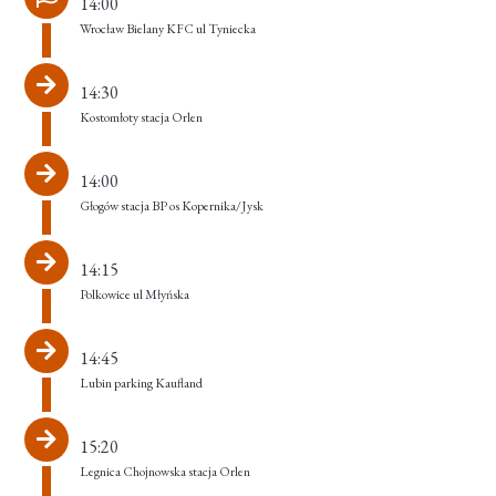
14:00
Wrocław Bielany KFC ul Tyniecka
14:30
Kostomłoty stacja Orlen
14:00
Głogów stacja BP os Kopernika/Jysk
14:15
Polkowice ul Młyńska
14:45
Lubin parking Kaufland
15:20
Legnica Chojnowska stacja Orlen