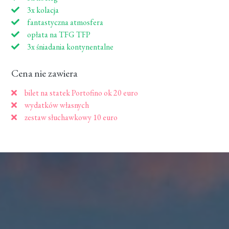
3x kolacja
fantastyczna atmosfera
opłata na TFG TFP
3x śniadania kontynentalne
Cena nie zawiera
bilet na statek Portofino ok 20 euro
wydatków własnych
zestaw słuchawkowy 10 euro