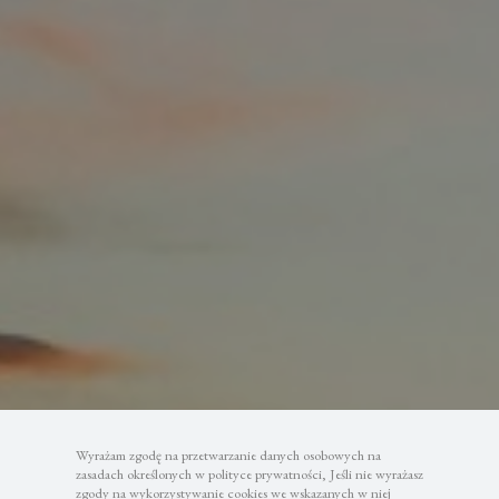
Wyrażam zgodę na przetwarzanie danych osobowych na
zasadach określonych w polityce prywatności, Jeśli nie wyrażasz
zgody na wykorzystywanie cookies we wskazanych w niej