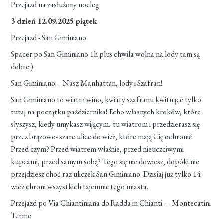
Przejazd na zasłużony nocleg
3 dzień 12.09.2025 piątek
Przejazd - San Giminiano
Spacer po San Giminiano 1h plus chwila wolna na lody tam są
dobre:)
San Giminiano – Nasz Manhattan, lody i Szafran!
San Giminiano to wiatr i wino, kwiaty szafranu kwitnące tylko
tutaj na początku października! Echo własnych kroków, które
słyszysz, kiedy umykasz wijącym.. tu wiatrom i przedzierasz się
przez brązowo- szare ulice do wież, które mają Cię ochronić.
Przed czym? Przed wiatrem właśnie, przed nieuczciwymi
kupcami, przed samym sobą? Tego się nie dowiesz, dopóki nie
przejdziesz choć raz uliczek San Giminiano. Dzisiaj już tylko 14
wież chroni wszystkich tajemnic tego miasta.
Przejazd po Via Chiantiniana do Radda in Chianti -– Montecatini
Terme