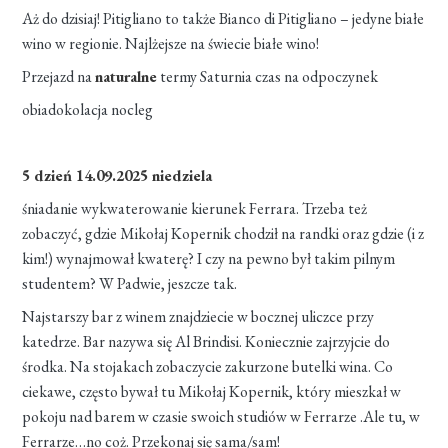
Aż do dzisiaj! Pitigliano to także Bianco di Pitigliano – jedyne białe
wino w regionie. Najlżejsze na świecie białe wino!
Przejazd na
naturalne
termy Saturnia czas na odpoczynek
obiadokolacja nocleg
5 dzień 14.09.2025 niedziela
śniadanie wykwaterowanie kierunek Ferrara. Trzeba też
zobaczyć, gdzie Mikołaj Kopernik chodził na randki oraz gdzie (i z
kim!) wynajmował kwaterę? I czy na pewno był takim pilnym
studentem? W Padwie, jeszcze tak.
Najstarszy bar z winem znajdziecie w bocznej uliczce przy
katedrze. Bar nazywa się Al Brindisi. Koniecznie zajrzyjcie do
środka. Na stojakach zobaczycie zakurzone butelki wina. Co
ciekawe, często bywał tu Mikołaj Kopernik, który mieszkał w
pokoju nad barem w czasie swoich studiów w Ferrarze .Ale tu, w
Ferrarze…no coż. Przekonaj się sama/sam!