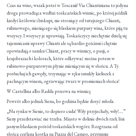
Czas na wino, wszak jesteś w Toscanii! Via Chiantiniana to jedyna
droga prowadząca wzdłuż toskcańskich winnic, po której jeździli
kiedyś królowie i biskupi, nie stroniący od tutejszego Chianti,
rubinowego, mieniącego się blaskiem purpury wina, które piją tu
wszyscy. I wszyscy je uprawiają. Toskańczycy niechętnie dzielą się
tajemnicami uprawy Chianti ale są bardzo gościnni i chętnie
opowiadają o samku Chiant, pracy w winnicy, o pasji, o
krajobrazach i kolorach, które odkrywać można potem w
rubinowo-purpurowym płynie mieniącym się w słońcu. A Ty
posłuchaj ich gawędy, trzymając w ręku smukły kieliszek z
pachnącym winem, ogrzewając twarz w promieniach słońca!
W Castellina albo Radda przerwa na winnicę
Powrót albo jednak Siena, bo godzina będzie dosyć młoda.
„Na rynku w Sienie, to dopiero cuda! Wiły przyjechały, wiły!.....”
Sieny przedstawiać nie trzeba. Miasto w dolinie dwóch rzek lśni
jasnym blaskiem pośród toskańskich wzgórz. Rozgrzana od
słońca ceglana kostka na Piazza del Campo, przyjmnie