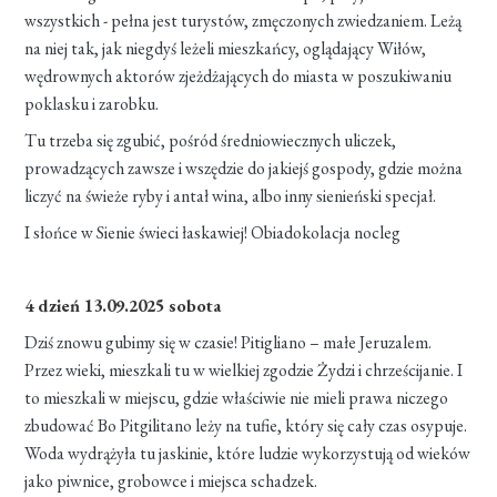
wszystkich - pełna jest turystów, zmęczonych zwiedzaniem. Leżą
na niej tak, jak niegdyś leżeli mieszkańcy, oglądający Wiłów,
wędrownych aktorów zjeżdżających do miasta w poszukiwaniu
poklasku i zarobku.
Tu trzeba się zgubić, pośród średniowiecznych uliczek,
prowadzących zawsze i wszędzie do jakiejś gospody, gdzie można
liczyć na świeże ryby i antał wina, albo inny sienieński specjał.
I słońce w Sienie świeci łaskawiej! Obiadokolacja nocleg
4 dzień 13.09.2025 sobota
Dziś znowu gubimy się w czasie! Pitigliano – małe Jeruzalem.
Przez wieki, mieszkali tu w wielkiej zgodzie Żydzi i chrześcijanie. I
to mieszkali w miejscu, gdzie właściwie nie mieli prawa niczego
zbudować Bo Pitgilitano leży na tufie, który się cały czas osypuje.
Woda wydrążyła tu jaskinie, które ludzie wykorzystują od wieków
jako piwnice, grobowce i miejsca schadzek.