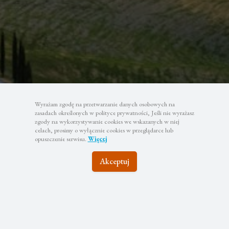
Wyrażam zgodę na przetwarzanie danych osobowych na
zasadach określonych w polityce prywatności, Jeśli nie wyrażasz
zgody na wykorzystywanie cookies we wskazanych w niej
celach, prosimy o wyłącznie cookies w przeglądarce lub
opuszczenie serwisu.
Więcej
Akceptuj