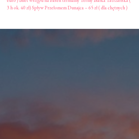
euro ) Bilet wstępu na basen termalny Termy Białka Tatrzańska (
3 h ok. 40 zł) Spływ Przełomem Dunajca – 65 zł ( dla chętnych )