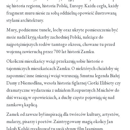
się historia regionu, historia Polski, Europy. Każda cegła, każdy
fragment muru niesie za sobą oddzielną opowieść ilustrowaną
stylami architektury.
Mury, podziemne tunele, lochy oraz ukryte pomieszczenia być
może nadal kryją skarby zachodniej Polski, należące do
najpotężniejszych rodów tamtego okresu, chowane tu przed
wojenną zawieruchą przez 700 lat historii Zamku.
Okoliczni mieszkańcy wciąż przekazują sobie historie o
tajemniczych mieszkańcach Zamku. O niektórych chciałoby się
zapomnieć inne śmieszą i wciąż wzruszają. Smutna legenda Białej
Damy z Niemodlina, wesoła historia figlarnej Ciotki Elżbiety czy
dramatyczne wydarzenia z udziałem Rozpustnych Mnichów do
dziś wracają w opowieściach, a duchy często pojawiają się nad
zamkową kaplicą.
Zamek od zawsze był inspiracją dla twórców kultury, artystów,
malarzy, pisarzy i poetów. Zaintrygowany magią okolicy Jan
Jakub Kolski zrealizował tu swój słynny film Jasminum.