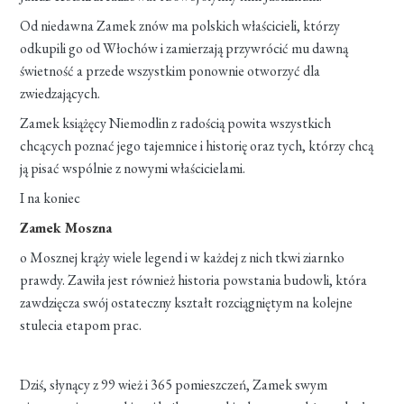
Od niedawna Zamek znów ma polskich właścicieli, którzy
odkupili go od Włochów i zamierzają przywrócić mu dawną
świetność a przede wszystkim ponownie otworzyć dla
zwiedzających.
Zamek książęcy Niemodlin z radością powita wszystkich
chcących poznać jego tajemnice i historię oraz tych, którzy chcą
ją pisać wspólnie z nowymi właścicielami.
I na koniec
Zamek Moszna
o Mosznej krąży wiele legend i w każdej z nich tkwi ziarnko
prawdy. Zawiła jest również historia powstania budowli, która
zawdzięcza swój ostateczny kształt rozciągniętym na kolejne
stulecia etapom prac.
Dziś, słynący z 99 wież i 365 pomieszczeń, Zamek swym