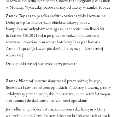
bardzo wiele. Jednym z Siedmiu Cudów tego Regionu jest Zamek
w Mosznej. Wycieczkę rozpoczynamy od wizyty w zamku Topacz
Zamek Topacz
to perełka architektoniczna zlokalizowana na
Dolnym Śląsku. Historyczny obiekt zamkowy wraz z
kompleksem budynków rozciąga się na terenie o wielkości 50
hektarów. Od 2011 roku po przeprowadzeniu luksusowej
renowacji, mieści się tam resort hotelowy. Jaka jest historia
Zamku Topacz? Jak wygląda dziś? zobaczymy podczas naszej
wycieczki:)
Drugi punkt naszej historycznej wyprawy to
Zamek Niemodlin
wzniesiony został przez rodzinę książęcą
Bolesława I aby bronić ziem opolskich. Podbijany, burzony, palony
i zdobywany przez europejskie mocarstwa, mimo setek lat wojen
stoi dumnie i do dziś czuwa nad ziemiami opolskimi.
Jest odbiciem polskiej historii, kamieniem szlachetnym o który
walczyli Niemcy, Czesi, Polacy; księgą na której stronach zapisała