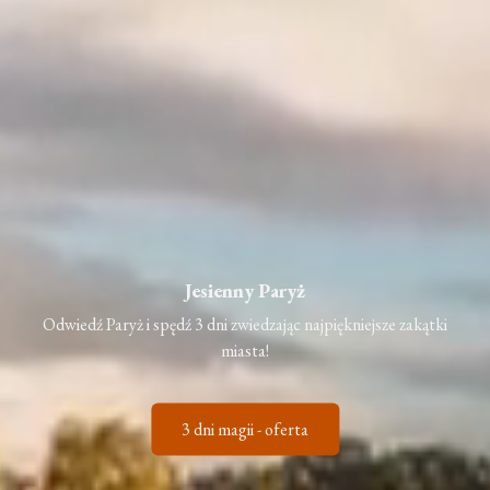
Jesienny Paryż
Odwiedź Paryż i spędź 3 dni zwiedzając najpiękniejsze zakątki
miasta!
3 dni magii - oferta